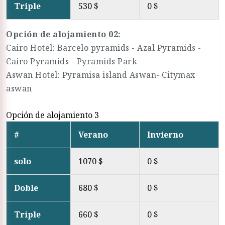
Triple
530 $
0 $
Opción de alojamiento 02:
Cairo Hotel: Barcelo pyramids - Azal Pyramids -
Cairo Pyramids - Pyramids Park
Aswan Hotel: Pyramisa island Aswan- Citymax
aswan
Opción de alojamiento 3
#
Verano
Invierno
solo
1070 $
0 $
Doble
680 $
0 $
Triple
660 $
0 $