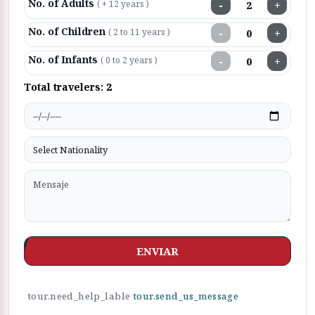
No. of Adults
−
+
( + 12 years )
No. of Children
−
+
( 2 to 11 years )
No. of Infants
−
+
( 0 to 2 years )
Total travelers:
2
ENVIAR
tour.need_help_lable
tour.send_us_message