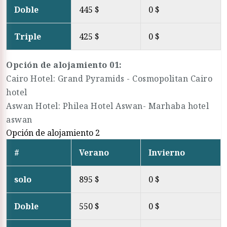
Doble
445 $
0 $
Triple
425 $
0 $
Opción de alojamiento 01:
Cairo Hotel: Grand Pyramids - Cosmopolitan Cairo
hotel
Aswan Hotel: Philea Hotel Aswan- Marhaba hotel
aswan
Opción de alojamiento 2
#
Verano
Invierno
solo
895 $
0 $
Doble
550 $
0 $