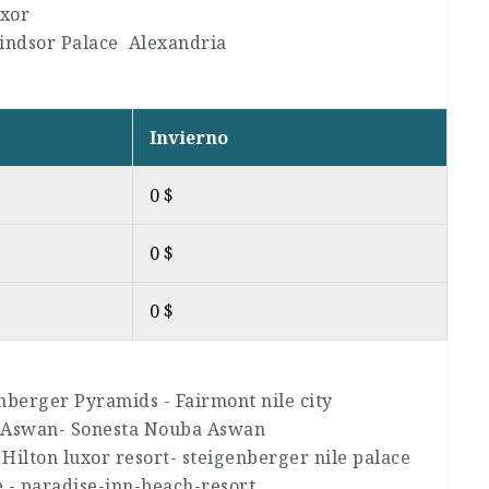
uxor
Windsor Palace Alexandria
Invierno
0 $
0 $
0 $
nberger Pyramids - Fairmont nile city
k Aswan- Sonesta Nouba Aswan
Hilton luxor resort- steigenberger nile palace
 - paradise-inn-beach-resort.