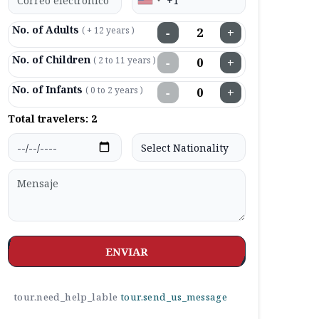
No. of Adults
( + 12 years )
−
+
No. of Children
( 2 to 11 years )
−
+
No. of Infants
( 0 to 2 years )
−
+
Total travelers:
2
ENVIAR
tour.need_help_lable
tour.send_us_message