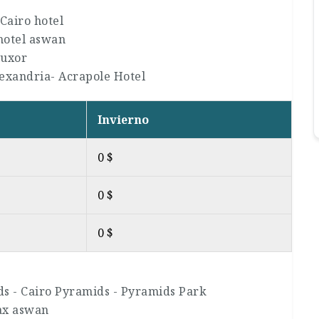
Cairo hotel
hotel aswan
luxor
lexandria- Acrapole Hotel
Invierno
0 $
0 $
0 $
ds - Cairo Pyramids - Pyramids Park
ax aswan