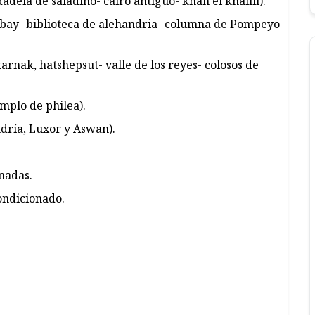
adela de saladino- cairo antiguo- khan el khalili).
itbay- biblioteca de alehandria- columna de Pompeyo-
karnak, hatshepsut- valle de los reyes- colosos de
emplo de philea).
andría, Luxor y Aswan).
onadas.
condicionado.