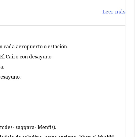
Leer más
en cada aeropuerto o estación.
 El Cairo con desayuno.
a.
desayuno.
ámides- saqqara- Menfis).