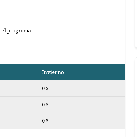
n el programa.
Invierno
0 $
0 $
0 $