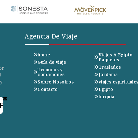
Agencia De Viaje
home
Viajes A Egipto
Paquetes
Guía de viaje
Traslados
or
Términos y
condiciones
Jordania
l
 y
Sobre Nosotros
viajes espirituale
Contacto
Egipto
turquia
E