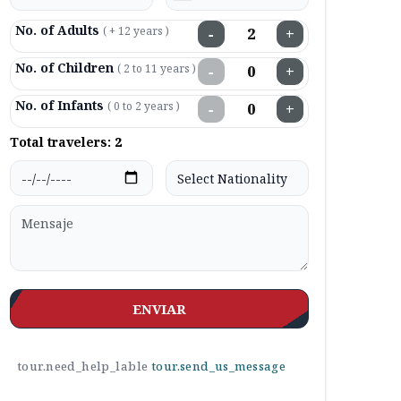
No. of Adults
( + 12 years )
−
+
No. of Children
( 2 to 11 years )
−
+
No. of Infants
( 0 to 2 years )
−
+
Total travelers:
2
ENVIAR
tour.need_help_lable
tour.send_us_message