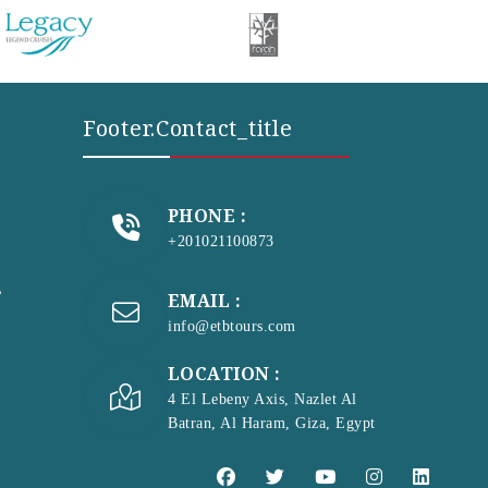
Footer.contact_title
PHONE :
+201021100873
s
EMAIL :
info@etbtours.com
LOCATION :
4 El Lebeny Axis, Nazlet Al
Batran, Al Haram, Giza, Egypt