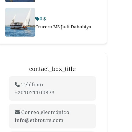
0 $
Crucero MS Judi Dahabiya
contact_box_title
Teléfono
+201021100873
Correo electrónico
info@etbtours.com