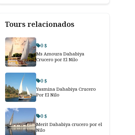
Tours relacionados
0 $
Ms Amoura Dahabiya
Crucero por El Nilo
0 $
Yasmina Dahabiya Crucero
Por El Nilo
0 $
Merit Dahabiya crucero por el
Nilo