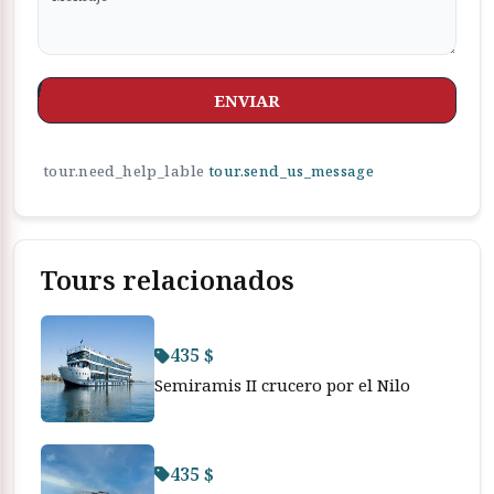
ENVIAR
tour.need_help_lable
tour.send_us_message
Tours relacionados
435 $
Semiramis II crucero por el Nilo
435 $