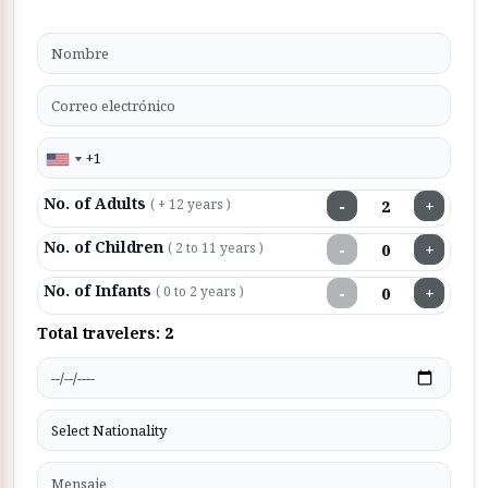
No. of Adults
−
+
( + 12 years )
No. of Children
−
+
( 2 to 11 years )
No. of Infants
−
+
( 0 to 2 years )
Total travelers:
2