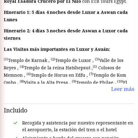
Royal Esadora Crucero por El Nilo
con ETB Tours Egypt.
Itinerario 1: 5 días 4 noches desde Luxor a Aswan cada
Lunes
Itinerario 2: 4 días 3 noches desde Aswan a Luxor cada
viernes
Las Visitas más importantes en Luxor y Asuán:
(1)
(2)
(3)
Templo de Karnak ,
Templo de Luxor ,
Valle de los
(4)
(5)
Reyes ,
Templo de la reina Hatshepsut ,
Colosos de
(6)
(7)
Memnon ,
Templo de Horus en Edfu ,
Templo de Kom
(8)
(9)
(10)
Ombo ,
Visita a la Alta Presa ,
Templo de Philae ,
El
Leer más
Obelisco Inacabado
Incluido
Recogida y asistencia por nuestro representante en
el aeropuerto, la estación del tren o el hotel