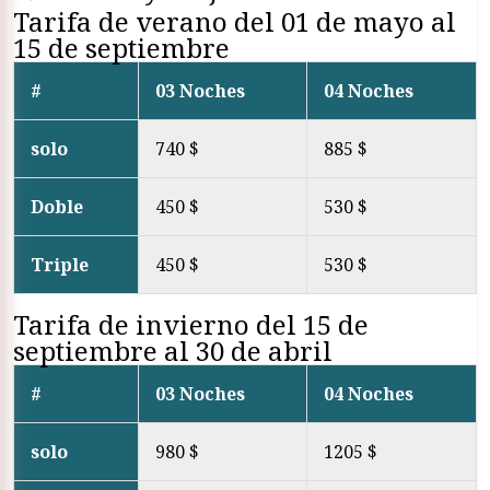
Tarifa de verano del 01 de mayo al
15 de septiembre
#
03 Noches
04 Noches
solo
740 $
885 $
Doble
450 $
530 $
Triple
450 $
530 $
Tarifa de invierno del 15 de
septiembre al 30 de abril
#
03 Noches
04 Noches
solo
980 $
1205 $