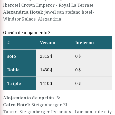
Iberotel Crown Emperor - Royal La Terrase
Alexandria Hotel:
jewel san stefano hotel-
Windsor Palace Alexandria
Opción de alojamiento 3
#
Verano
Invierno
solo
2315 $
0 $
Doble
1430 $
0 $
Triple
1410 $
0 $
Alojamiento de opción 3:
Cairo Hotel:
Steigenberger El
Tahrir- Steigenberger Pyramids - Fairmont nile city