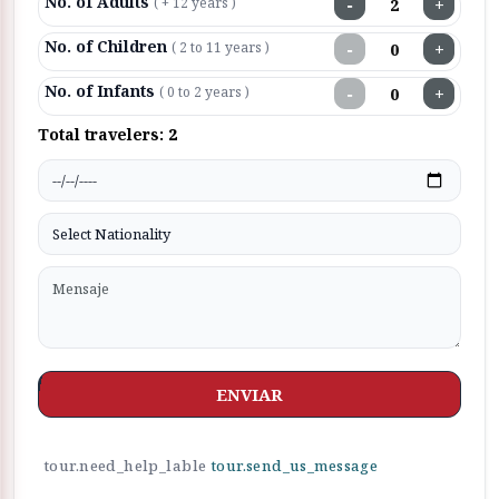
No. of Adults
−
+
( + 12 years )
No. of Children
−
+
( 2 to 11 years )
No. of Infants
−
+
( 0 to 2 years )
Total travelers:
2
ENVIAR
tour.need_help_lable
tour.send_us_message