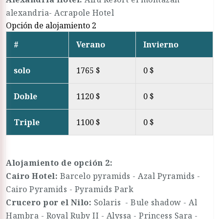
alexandria- Acrapole Hotel
Opción de alojamiento 2
#
Verano
Invierno
solo
1765 $
0 $
Doble
1120 $
0 $
Triple
1100 $
0 $
Alojamiento de opción 2:
Cairo Hotel:
Barcelo pyramids - Azal Pyramids -
Cairo Pyramids - Pyramids Park
Crucero por el Nilo:
Solaris - Bule shadow - Al
Hambra - Royal Ruby II - Alyssa - Princess Sara -