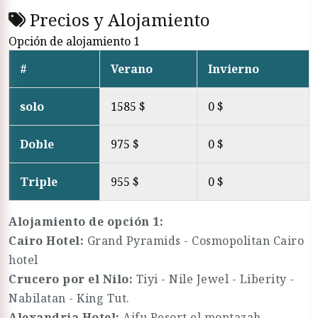
Precios y Alojamiento
Opción de alojamiento 1
#
Verano
Invierno
solo
1585 $
0 $
Doble
975 $
0 $
Triple
955 $
0 $
Alojamiento de opción 1:
Cairo Hotel:
Grand Pyramids - Cosmopolitan Cairo
hotel
Crucero por el Nilo
:
Tiyi - Nile Jewel - Liberity -
Nabilatan - King Tut.
Alexandria Hotel:
Aifu Resort el montazah