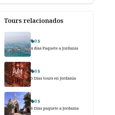
Tours relacionados
0 $
4 días Paquete a Jordania
0 $
5 Días tours en Jordania
0 $
6 Días paquete a Jordania