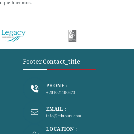
lo que hacemos.
Footer.contact_title
PHONE :
+201021100873
s
EMAIL :
info@etbtours.com
LOCATION :