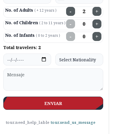
No. of Adults
( + 12 years )
−
+
No. of Children
( 2 to 11 years )
−
+
No. of Infants
( 0 to 2 years )
−
+
Total travelers:
2
ENVIAR
tour.need_help_lable
tour.send_us_message