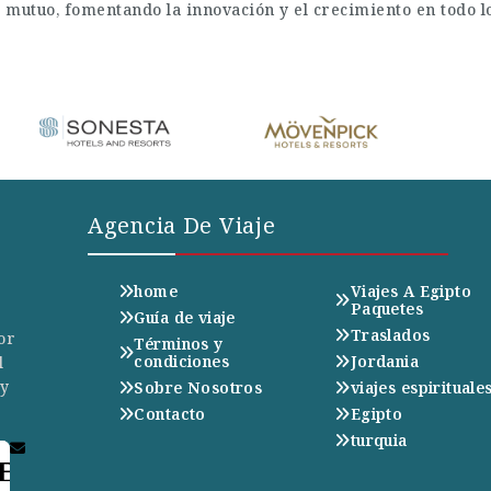
o mutuo, fomentando la innovación y el crecimiento en todo 
Agencia De Viaje
home
Viajes A Egipto
Paquetes
Guía de viaje
Traslados
or
Términos y
condiciones
Jordania
l
 y
Sobre Nosotros
viajes espirituale
Contacto
Egipto
turquia
E