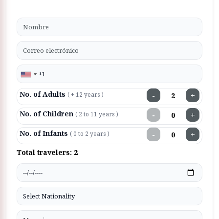
No. of Adults
−
+
( + 12 years )
No. of Children
−
+
( 2 to 11 years )
No. of Infants
−
+
( 0 to 2 years )
Total travelers:
2