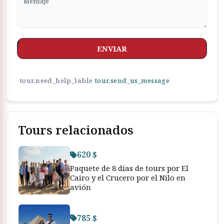
ENVIAR
tour.need_help_lable
tour.send_us_message
Tours relacionados
620 $
Paquete de 8 días de tours por El
Cairo y el Crucero por el Nilo en
avión
785 $