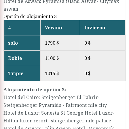
Hotel de Aswan: Pyramisa island Aswan- Citymax
aswan
Opción de alojamiento 3
#
Verano
Invierno
solo
1790 $
0 $
Doble
1100 $
0 $
Triple
1015 $
0 $
Alojamiento de opción 3:
Hotel del Cairo: Steigenberger El Tahrir-
Steigenberger Pyramids - Fairmont nile city
Hotel de Luxor: Sonesta St George Hotel Luxor-
Hilton luxor resort- steigenberger nile palace
Hotel de Aswan: Tolip Aswan Hotel- Movenpick