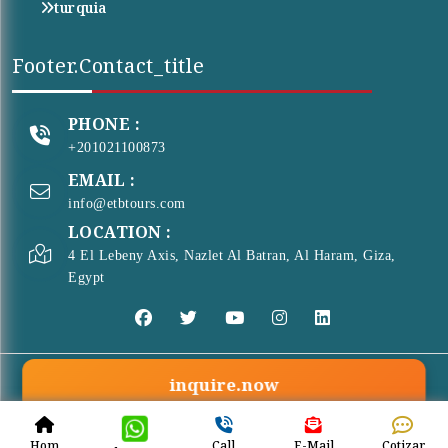
turquia
Footer.contact_title
PHONE :
+201021100873
EMAIL :
info@etbtours.com
LOCATION :
4 El Lebeny Axis, Nazlet Al Batran, Al Haram, Giza,
Egypt
inquire.now
© Copyright 2026 . All Rights Reserved
ETB Tours
Hom
Call
E-Mail
Cotizar