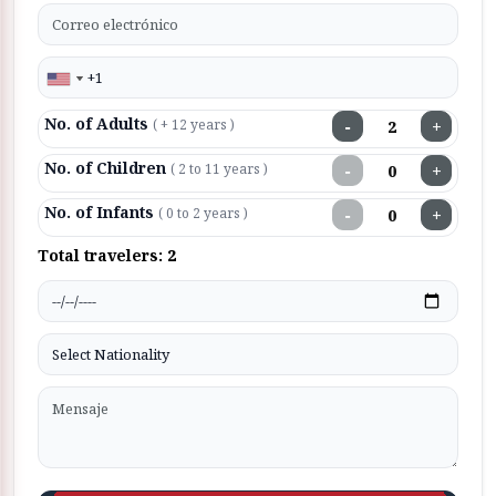
No. of Adults
−
+
( + 12 years )
No. of Children
−
+
( 2 to 11 years )
No. of Infants
−
+
( 0 to 2 years )
Total travelers:
2