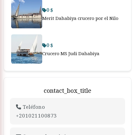
0 $
Merit Dahabiya crucero por el Nilo
0 $
Crucero MS Judi Dahabiya
contact_box_title
Teléfono
+201021100873