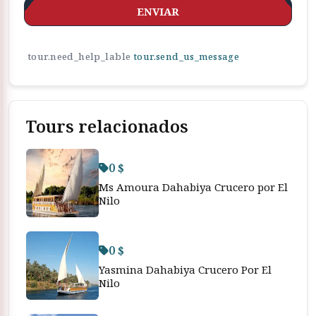
ENVIAR
tour.need_help_lable
tour.send_us_message
Tours relacionados
0 $
Ms Amoura Dahabiya Crucero por El
Nilo
0 $
Yasmina Dahabiya Crucero Por El
Nilo