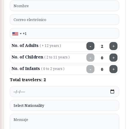
No. of Adults
−
+
( + 12 years )
No. of Children
−
+
( 2 to 11 years )
No. of Infants
−
+
( 0 to 2 years )
Total travelers:
2