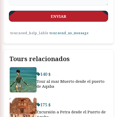
ENVIAR
tour.need_help_lable
tour.send_us_message
Tours relacionados
140 $
Tour al mar Muerto desde el puerto
de Aqaba
175 $
Excursión a Petra desde el Puerto de
Aqaba