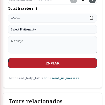
Total travelers:
2
ENVIAR
tour.need_help_lable
tour.send_us_message
Tours relacionados