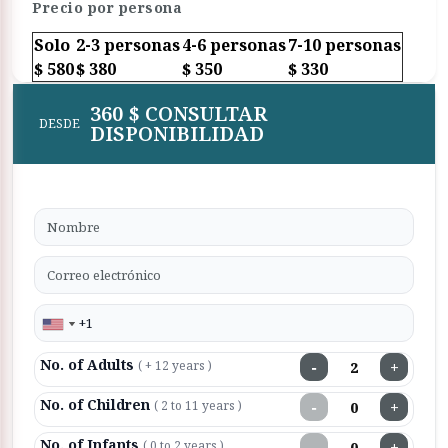
Precio por persona
Solo
2-3 personas
4-6 personas
7-10 personas
$ 580
$ 380
$ 350
$ 330
360 $ CONSULTAR
DESDE
DISPONIBILIDAD
No. of Adults
−
+
( + 12 years )
No. of Children
−
+
( 2 to 11 years )
No. of Infants
−
+
( 0 to 2 years )