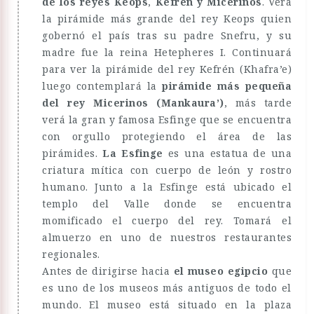
de los reyes Keops
,
Kefrén y Micerinos
. Verá
la pirámide más grande del rey Keops quien
gobernó el país tras su padre Snefru, y su
madre fue la reina Hetepheres I. Continuará
para ver la pirámide del rey Kefrén (Khafra’e)
luego contemplará la
pirámide más pequeña
del rey Micerinos (Mankaura’)
, más tarde
verá la gran y famosa Esfinge que se encuentra
con orgullo protegiendo el área de las
pirámides.
La Esfinge
es una estatua de una
criatura mítica con cuerpo de león y rostro
humano. Junto a la Esfinge está ubicado el
templo del Valle donde se encuentra
momificado el cuerpo del rey. Tomará el
almuerzo en uno de nuestros restaurantes
regionales.
Antes de dirigirse hacia
el museo egipcio
que
es uno de los museos más antiguos de todo el
mundo. El museo está situado en la plaza