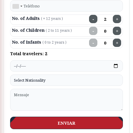
No. of Adults
−
+
( + 12 years )
No. of Children
−
+
( 2 to 11 years )
No. of Infants
−
+
( 0 to 2 years )
Total travelers:
2
ENVIAR