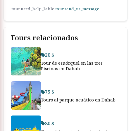
tour.need_help_lable
tour.send_us_message
Tours relacionados
20 $
Tour de esnórquel en las tres
Piscinas en Dahab
75 $
Tours al parque acuático en Dahab
80 $