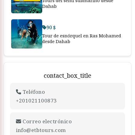
Tours del semi submarino desde
Dahab
90 $
Tour de esnórquel en Ras Mohamed
desde Dahab
contact_box_title
Teléfono
+201021100873
Correo electrónico
info@etbtours.com