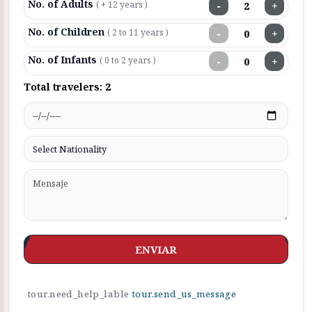
No. of Adults
−
+
( + 12 years )
No. of Children
−
+
( 2 to 11 years )
No. of Infants
−
+
( 0 to 2 years )
Total travelers:
2
ENVIAR
tour.need_help_lable
tour.send_us_message