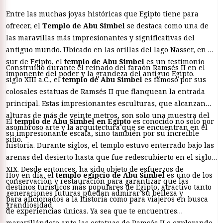
Entre las muchas joyas históricas que Egipto tiene para
ofrecer, el
Templo de Abu Simbel
se destaca como una de
las maravillas más impresionantes y significativas del
antiguo mundo. Ubicado en las orillas del lago Nasser, en el
sur de Egipto, el
templo de Abu Simbel
es un testimonio
Construido durante el reinado del faraón Ramsés II en el
imponente del poder y la grandeza del antiguo Egipto.
siglo XIII a.C., el
templo de Abu Simbel
es famoso por sus
colosales estatuas de Ramsés II que flanquean la entrada
principal. Estas impresionantes esculturas, que alcanzan
alturas de más de veinte metros, son solo una muestra del
El
templo de Abu Simbel en Egipto
es conocido no solo por
asombroso arte y la arquitectura que se encuentran en el
su impresionante escala, sino también por su increíble
sitio.
historia. Durante siglos, el templo estuvo enterrado bajo las
arenas del desierto hasta que fue redescubierto en el siglo
XIX. Desde entonces, ha sido objeto de esfuerzos de
Hoy en día, el
templo egipcio de Abu Simbel
es uno de los
conservación y restauración para garantizar que las
destinos turísticos más populares de Egipto, atractivo tanto
generaciones futuras puedan admirar su belleza y
para aficionados a la historia como para viajeros en busca
grandiosidad.
de experiencias únicas. Ya sea que te encuentres
maravillándote ante las estatuas de Ramsés II o explorando