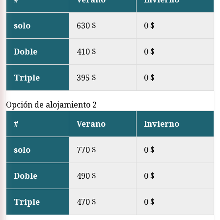
solo
630 $
0 $
Doble
410 $
0 $
Triple
395 $
0 $
Opción de alojamiento 2
#
Verano
Invierno
solo
770 $
0 $
Doble
490 $
0 $
Triple
470 $
0 $