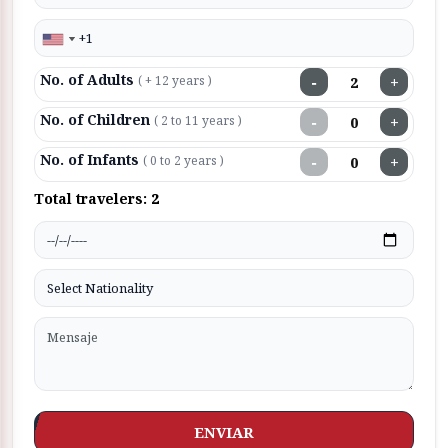
No. of Adults
−
+
( + 12 years )
No. of Children
−
+
( 2 to 11 years )
No. of Infants
−
+
( 0 to 2 years )
Total travelers:
2
ENVIAR