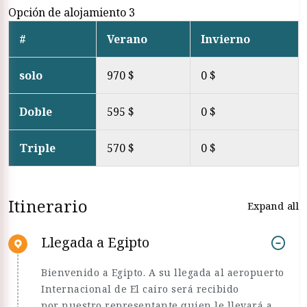
Opción de alojamiento 3
#
Verano
Invierno
solo
970 $
0 $
Doble
595 $
0 $
Triple
570 $
0 $
Itinerario
Expand all
Llegada a Egipto
Bienvenido a Egipto. A su llegada al aeropuerto
Internacional de El cairo será recibido
por nuestro representante quien le llevará a