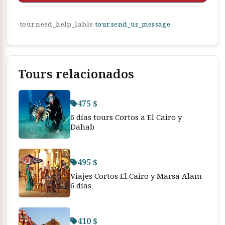
tour.need_help_lable
tour.send_us_message
Tours relacionados
475 $
6 días tours Cortos a El Cairo y
Dahab
495 $
Viajes Cortos El Cairo y Marsa Alam
6 días
410 $