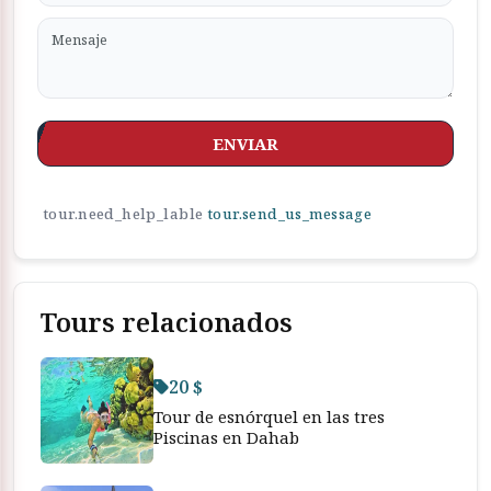
ENVIAR
tour.need_help_lable
tour.send_us_message
Tours relacionados
20 $
Tour de esnórquel en las tres
Piscinas en Dahab