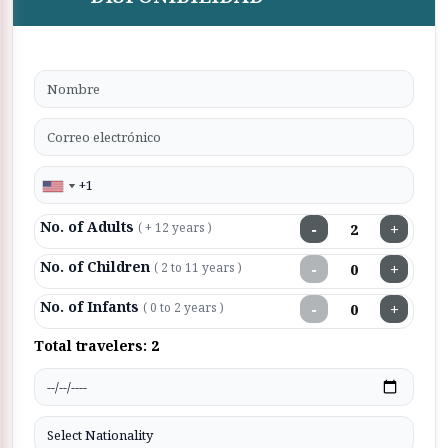
No. of Adults
−
+
( + 12 years )
No. of Children
−
+
( 2 to 11 years )
No. of Infants
−
+
( 0 to 2 years )
Total travelers:
2