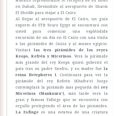
Nuestro representante le recogerá de su hotel
en Dahab, llevándole al aeropuerto de Sharm
El Sheikh para viajar a El Cairo.
Al llegar al aeropuerto de El Cairo, un guía
experto de ETB Tours Egypt se encontrará con
usted para comenzar una espléndida
excursión de un día en El Cairo con una visita
a las pirámides de Guiza y al museo egipcio.
Visitará
las tres pirámides de los reyes
Keops, Kefrén y Micerinos
. Verá la pirámide
más grande del rey Keops quien gobernó el
país tras su padre Snefru, y su madre fue
la
reina Hetepheres I
. Continuará para ver la
pirámide del rey Kefrén (Khafra’e) luego
contemplará la pirámide más pequeña del
rey
Micerinos (Mankaura’)
, más tarde verá la
gran y famosa Esfinge que se encuentra con
orgullo protegiendo el área de las pirámides.
La
Esfinge
es una estatua de una criatura