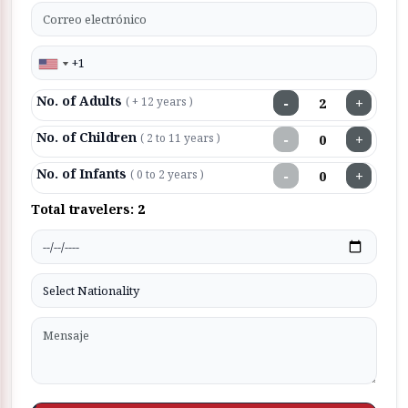
No. of Adults
−
+
( + 12 years )
No. of Children
−
+
( 2 to 11 years )
No. of Infants
−
+
( 0 to 2 years )
Total travelers:
2