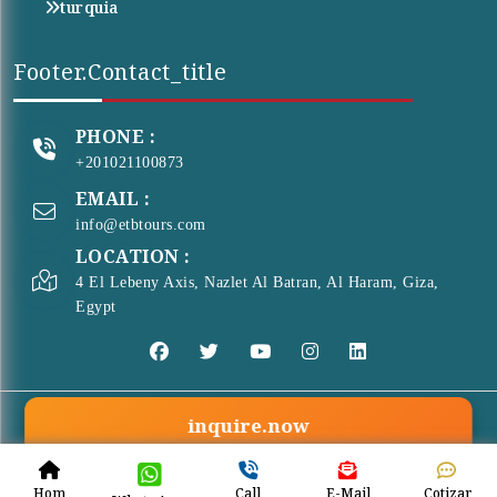
turquia
Footer.contact_title
PHONE :
+201021100873
EMAIL :
info@etbtours.com
LOCATION :
4 El Lebeny Axis, Nazlet Al Batran, Al Haram, Giza,
Egypt
inquire.now
© Copyright 2026 . All Rights Reserved
ETB Tours
Hom
Call
E-Mail
Cotizar