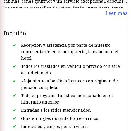
cabinas, cenas gourmet y un servicio excepcional. descubra
las antiguas maravillas de Egipto desde Luxor hasta Asuán.
Leer más
Mientras disfruta de la tranquilidad y la belleza del Nilo, el
Akhnaton Dahabiya ofrece una combinación única de
comodidad moderna y elegancia tradicional, lo que
Incluido
garantiza un viaje inolvidable a través de la historia.
Recepción y asistencia por parte de nuestro
representante en el aeropuerto, la estación o el
hotel.
Todos los traslados en vehículo privado con aire
acondicionado.
Alojamiento a bordo del crucero en régimen de
pensión completa.
Todo el programa turístico mencionado en el
itinerario anterior.
Entradas a los sitios mencionados.
Guía en inglés durante los recorridos.
Impuestos y cargos por servicios.