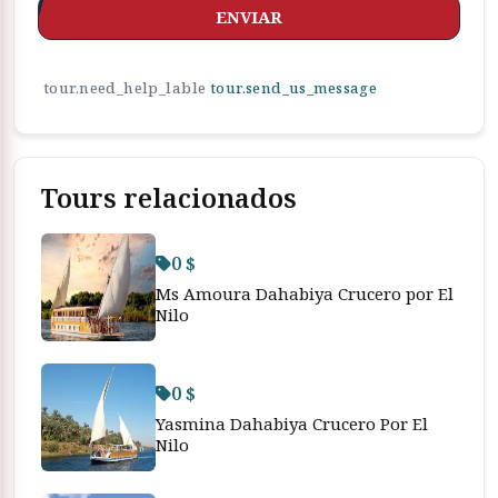
ENVIAR
tour.need_help_lable
tour.send_us_message
Tours relacionados
0 $
Ms Amoura Dahabiya Crucero por El
Nilo
0 $
Yasmina Dahabiya Crucero Por El
Nilo