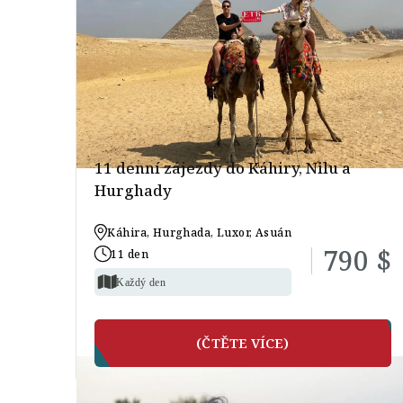
11 denní zájezdy do Káhiry, Nilu a
Hurghady
Káhira, Hurghada, Luxor, Asuán
790 $
11 den
Každý den
(ČTĚTE VÍCE)