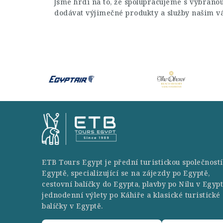
Jsme hrdí na to, že spolupracujeme s vybrano
dodávat výjimečné produkty a služby našim v
ETB Tours Egypt je přední turistickou společností
Egyptě, specializující se na zájezdy po Egyptě,
cestovní balíčky do Egypta, plavby po Nilu v Egypt
jednodenní výlety po Káhiře a klasické turistické
balíčky v Egyptě.