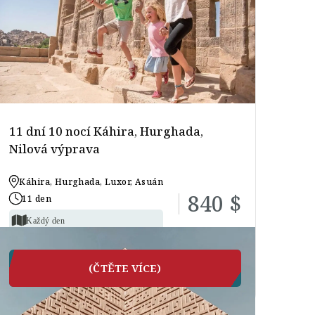
11 dní 10 nocí Káhira, Hurghada,
Nilová výprava
Káhira, Hurghada, Luxor, Asuán
840 $
11 den
Každý den
(ČTĚTE VÍCE)