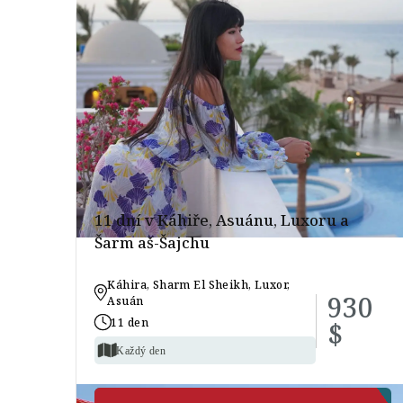
11 dní v Káhiře, Asuánu, Luxoru a
Šarm aš-Šajchu
Káhira, Sharm El Sheikh, Luxor,
930
Asuán
11 den
$
Každý den