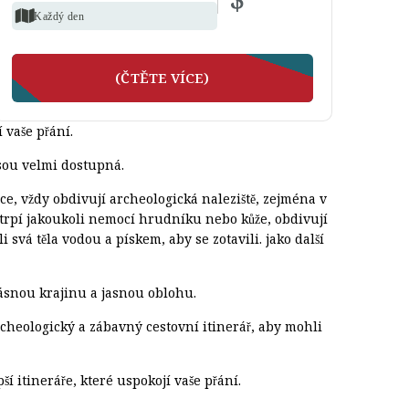
Každý den
(ČTĚTE VÍCE)
 vaše přání.
jsou velmi dostupná.
ce, vždy obdivují archeologická naleziště, zejména v
ří trpí jakoukoli nemocí hrudníku nebo kůže, obdivují
svá těla vodou a pískem, aby se zotavili. jako další
krásnou krajinu a jasnou oblohu.
 archeologický a zábavný cestovní itinerář, aby mohli
ší itineráře, které uspokojí vaše přání.