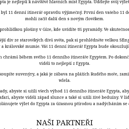
pta je nejlepší k návštěvě hlavních míst Egypta. Udělejte svůj v
u byl 11 denní itinerář opravdu výjimečný. První den vašeho 11 d
mohli začít další den s novým člověkem.
prohlídkou plošiny v Gíze, kde uvidíte tři pyramidy. Ve skutečno
ější div ze starověkých divů světa, pak si prohlédněte velkou Sf
 a královské mumie. Váš 11 denní itinerář Egypta bude okouzluj
 chrámů během svého 11 denního itineráře Egyptem. Po dokončen
viděli to nejlepší z Egypta.
koupíte suvenýry, a jaká je zábava na plážích Rudého moře, zami
wlela.
dy, abyste si užili všech výhod 11 denního itineráře Egypta, aby
fari, abyste viděli západ slunce a také si užili živé beduíny. V li
aplánujete výlet do Egypta za úžasnou přírodou a nadýcháním se
NAŠI PARTNEŘI