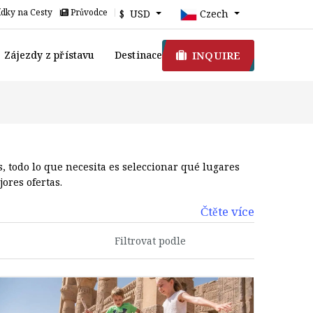
dky na Cesty
Průvodce
$ USD
Czech
INQUIRE
Zájezdy z přístavu
Destinace
s, todo lo que necesita es seleccionar qué lugares
ores ofertas.
Čtěte více