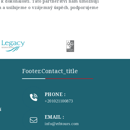
 k dokonalosti. Tato partnerství nám umožňují
h a usilujeme o vzájemný úspěch, podporujeme
Footer.contact_title
PHONE :
+201021100873
í
EMAIL :
info@etbtours.com