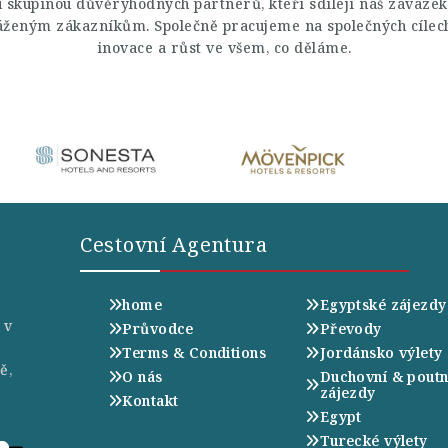
u skupinou důvěryhodných partnerů, kteří sdílejí náš závazek
áženým zákazníkům. Společně pracujeme na společných cílec
inovace a růst ve všem, co děláme.
Cestovní Agentura
home
Egyptské zájezdy
 v
Průvodce
Převody
Terms & Conditions
Jordánsko výlety
ě,
O nás
Duchovní & poutn
zájezdy
Kontakt
Egypt
Turecké výlety