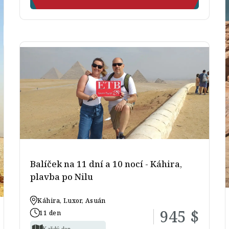
Balíček na 11 dní a 10 nocí - Káhira,
plavba po Nilu
Káhira, Luxor, Asuán
945 $
11 den
Každý den