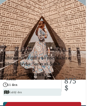
Balíček na 11 dní a 10 nocí Káhira,
Nilová plavba, Šarm aš-Šajch
Káhira, Sharm El Sheikh, Luxor,
875
Asuán
11 den
$
Každý den