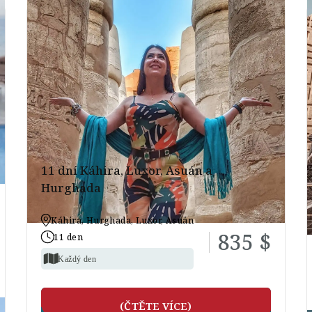
11 dní Káhira, Luxor, Asuán a
Hurghada
Káhira, Hurghada, Luxor, Asuán
835 $
11 den
Každý den
(ČTĚTE VÍCE)