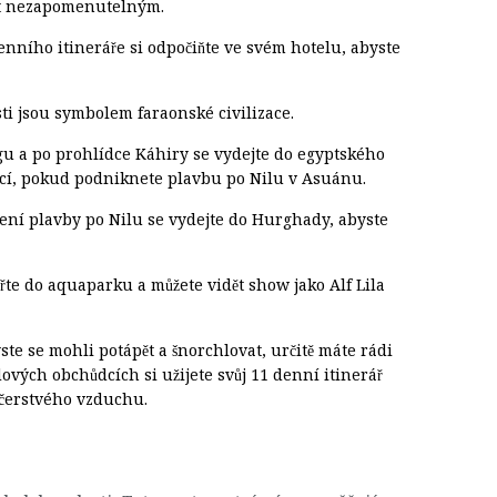
ýlet nezapomenutelným.
enního itineráře si odpočiňte ve svém hotelu, abyste
sti jsou symbolem faraonské civilizace.
ingu a po prohlídce Káhiry se vydejte do egyptského
ící, pokud podniknete plavbu po Nilu v Asuánu.
í plavby po Nilu se vydejte do Hurghady, abyste
řte do aquaparku a můžete vidět show jako Alf Lila
ste se mohli potápět a šnorchlovat, určitě máte rádi
dových obchůdcích si užijete svůj 11 denní itinerář
 čerstvého vzduchu.