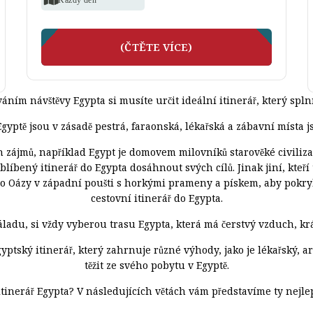
(ČTĚTE VÍCE)
áním návštěvy Egypta si musíte určit ideální itinerář, který splní
Egyptě jsou v zásadě pestrá, faraonská, lékařská a zábavní místa 
ch zájmů, například Egypt je domovem milovníků starověké civiliza
oblíbený itinerář do Egypta dosáhnout svých cílů. Jinak jiní, kte
do Oázy v západní poušti s horkými prameny a pískem, aby pokryli 
cestovní itinerář do Egypta.
it náladu, si vždy vyberou trasu Egypta, která má čerstvý vzduch, 
 egyptský itinerář, který zahrnuje různé výhody, jako je lékařský,
těžit ze svého pobytu v Egyptě.
 itinerář Egypta? V následujících větách vám představíme ty nejlep