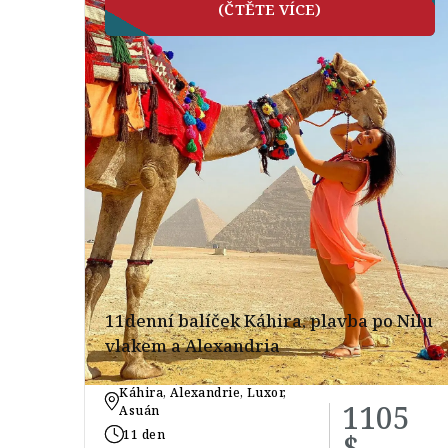
(ČTĚTE VÍCE)
11denní balíček Káhira, plavba po Nilu
vlakem a Alexandria
Káhira, Alexandrie, Luxor,
1105
Asuán
11 den
$