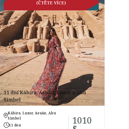
(ČTĚTE VÍCE)
11 dní Káhira, Asuán, Luxor a Abu
Simbel
Káhira, Luxor, Asuán, Abu
1010
Simbel
11 den
$