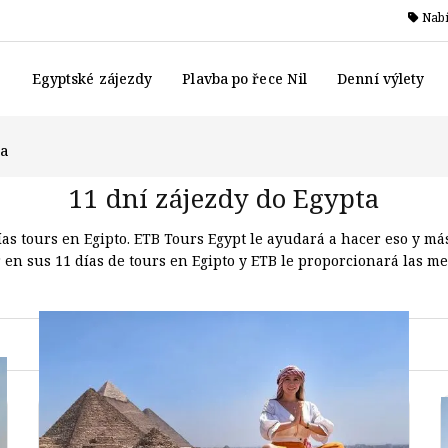
Nabí
Egyptské zájezdy
Plavba po řece Nil
Denní výlety
ta
11 dní zájezdy do Egypta
ías tours en Egipto. ETB Tours Egypt le ayudará a hacer eso y má
r en sus 11 días de tours en Egipto y ETB le proporcionará las mej