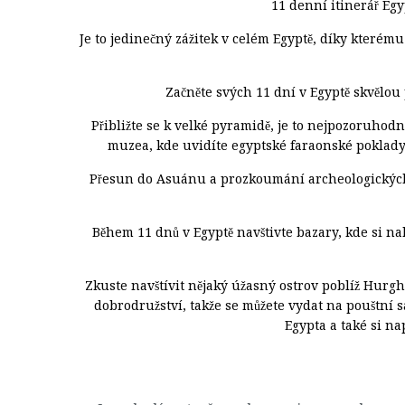
11 denní itinerář Egy
Je to jedinečný zážitek v celém Egyptě, díky kterém
Začněte svých 11 dní v Egyptě skvělou 
Přibližte se k velké pyramidě, je to nejpozoruhodn
muzea, kde uvidíte egyptské faraonské poklady
Přesun do Asuánu a prozkoumání archeologických
Během 11 dnů v Egyptě navštivte bazary, kde si na
Zkuste navštívit nějaký úžasný ostrov poblíž Hurgha
dobrodružství, takže se můžete vydat na pouštní sa
Egypta a také si n