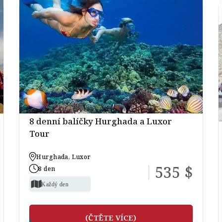
8 denní balíčky Hurghada a Luxor
Tour
Hurghada, Luxor
535 $
8 den
Každý den
(ČTĚTE VÍCE)