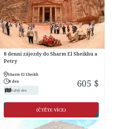
8 denní zájezdy do Sharm El Sheikhu a
Petry
Sharm El Sheikh
605 $
8 den
Každý den
(ČTĚTE VÍCE)