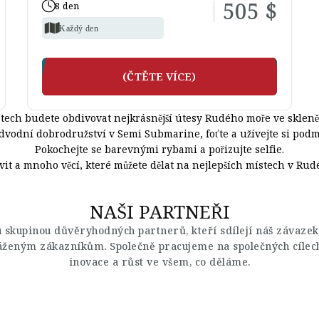
505 $
8 den
Každý den
(ČTĚTE VÍCE)
tech budete obdivovat nejkrásnější útesy Rudého moře ve skleně
odvodní dobrodružství v Semi Submarine, foťte a užívejte si podm
Pokochejte se barevnými rybami a pořizujte selfie.
ivit a mnoho věcí, které můžete dělat na nejlepších místech v Rud
NAŠI PARTNEŘI
u skupinou důvěryhodných partnerů, kteří sdílejí náš závazek
áženým zákazníkům. Společně pracujeme na společných cílec
inovace a růst ve všem, co děláme.