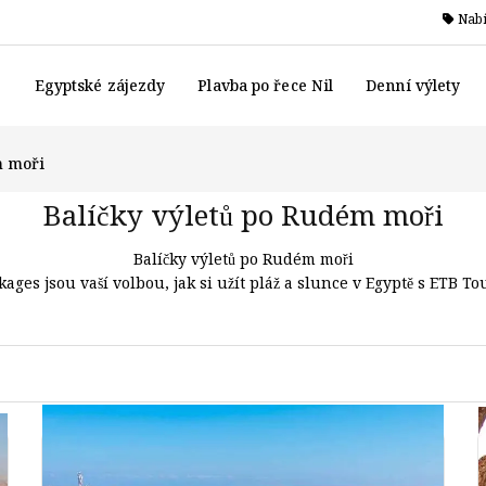
Nabí
Egyptské zájezdy
Plavba po řece Nil
Denní výlety
m moři
Balíčky výletů po Rudém moři
Balíčky výletů po Rudém moři
ages jsou vaší volbou, jak si užít pláž a slunce v Egyptě s ETB Tou