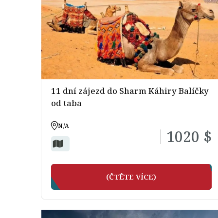
11 dní zájezd do Sharm Káhiry Balíčky
od taba
N/A
1020 $
(ČTĚTE VÍCE)