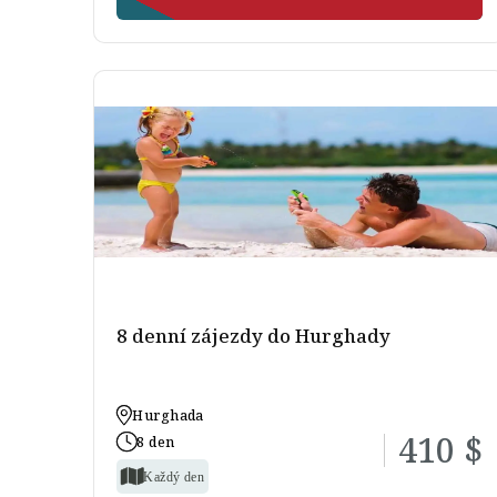
8 denní zájezdy do Hurghady
Hurghada
410 $
8 den
Každý den