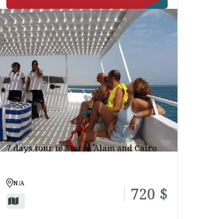
7 days tour to Marsa Alam and Cairo
N/A
720 $