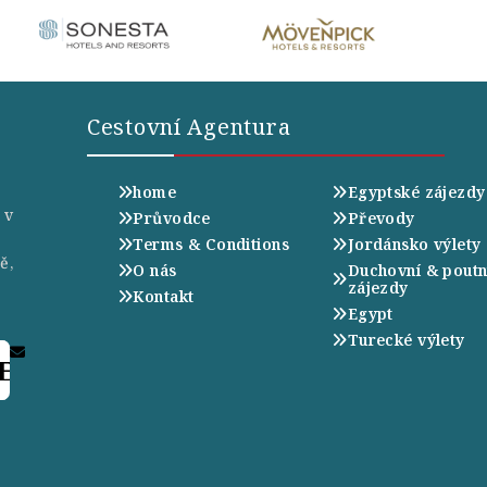
Cestovní Agentura
home
Egyptské zájezdy
 v
Průvodce
Převody
Terms & Conditions
Jordánsko výlety
ě,
O nás
Duchovní & poutn
zájezdy
Kontakt
Egypt
Turecké výlety
E