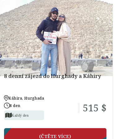
8 denní zájezd do Hurghady a Káhiry
Káhira, Hurghada
515 $
8 den
Každý den
(ČTĚTE VÍCE)