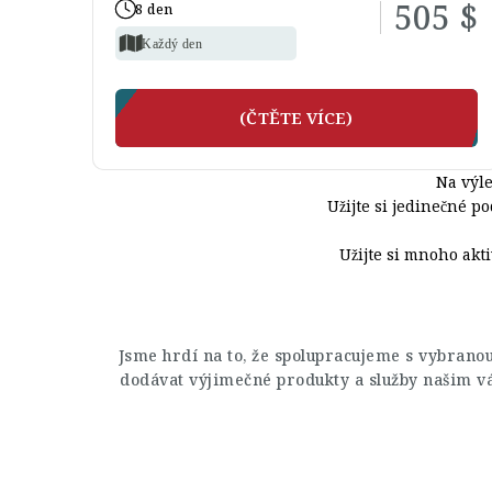
505 $
8 den
Každý den
(ČTĚTE VÍCE)
Na výle
Užijte si jedinečné p
Užijte si mnoho akt
Jsme hrdí na to, že spolupracujeme s vybrano
dodávat výjimečné produkty a služby našim v