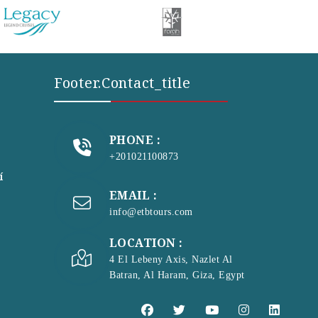
Footer.contact_title
PHONE :
+201021100873
í
EMAIL :
info@etbtours.com
LOCATION :
4 El Lebeny Axis, Nazlet Al
Batran, Al Haram, Giza, Egypt