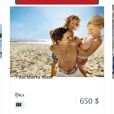
7 dní Marsa Alam
N/A
650 $