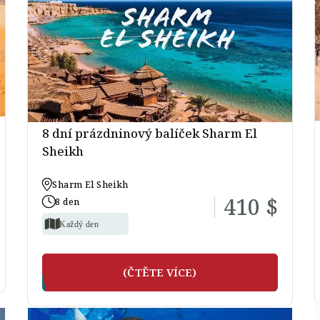
8 dní prázdninový balíček Sharm El
Sheikh
Sharm El Sheikh
410 $
8 den
Každý den
(ČTĚTE VÍCE)