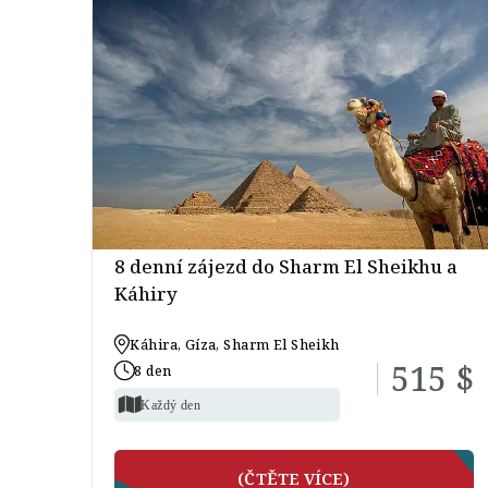
8 denní zájezd do Sharm El Sheikhu a
Káhiry
Káhira, Gíza, Sharm El Sheikh
515 $
8 den
Každý den
(ČTĚTE VÍCE)