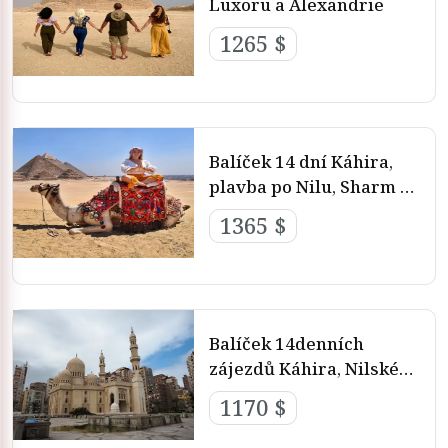
Luxoru a Alexandrie
1265 $
Balíček 14 dní Káhira,
plavba po Nilu, Sharm El
Sheikh a Alexandrie
1365 $
Balíček 14denních
zájezdů Káhira, Nilské
výletní lodě a Hurghady
1170 $