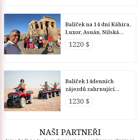
Balíček na 14 dní Káhira,
Luxor, Asuán, Nilská
výletní loď
1220 $
Balíček 14denních
zájezdů zahrnující
Káhiru, safari, Luxor a
1230 $
Hurghadu
NAŠI PARTNEŘI