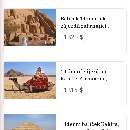
Balíček 14denních
zájezdů zahrnující
Káhiru, plavbu po Nilu,
1320 $
Abu Simbel a výlety do
Alexandrie
14 denní zájezd po
Káhiře, Alexandrii,
plavbě po Nilu a Sharm
1215 $
El Sheikh
14denní balíček Káhira,