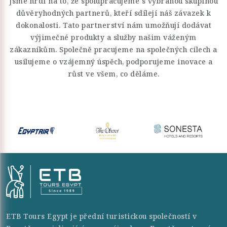
Jsme hrdí na to, že spolupracujeme s vybranou skupinou
důvěryhodných partnerů, kteří sdílejí náš závazek k
dokonalosti. Tato partnerství nám umožňují dodávat
výjimečné produkty a služby našim váženým
zákazníkům. Společně pracujeme na společných cílech a
usilujeme o vzájemný úspěch, podporujeme inovace a
růst ve všem, co děláme.
ETB Tours Egypt je přední turistickou společností v