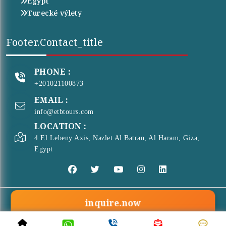
Egypt
Turecké výlety
Footer.contact_title
PHONE :
+201021100873
EMAIL :
info@etbtours.com
LOCATION :
4 El Lebeny Axis, Nazlet Al Batran, Al Haram, Giza,
Egypt
inquire.now