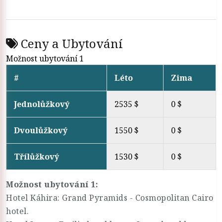
Ceny a Ubytování
Možnost ubytování 1
#
Léto
Zima
Jednolůžkový
2535 $
0 $
Dvoulůžkový
1550 $
0 $
Třílůžkový
1530 $
0 $
Možnost ubytování 1:
Hotel Káhira: Grand Pyramids - Cosmopolitan Cairo
hotel.