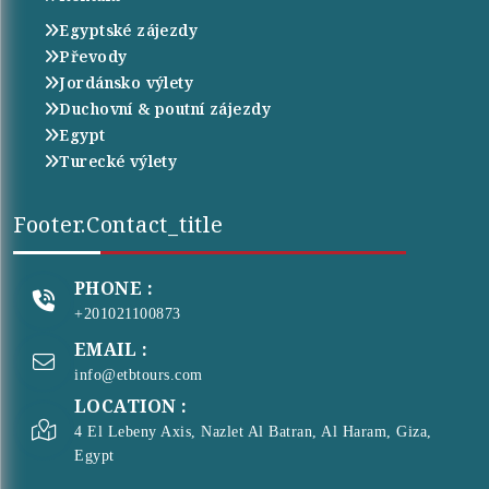
Egyptské zájezdy
Převody
Jordánsko výlety
Duchovní & poutní zájezdy
Egypt
Turecké výlety
Footer.contact_title
PHONE :
+201021100873
EMAIL :
info@etbtours.com
LOCATION :
4 El Lebeny Axis, Nazlet Al Batran, Al Haram, Giza,
Egypt