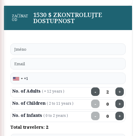
1530 $ ZKONTROLUJTE
ZAČÍNAT
DOSTUPNOST
OD
No. of Adults
−
+
( + 12 years )
No. of Children
−
+
( 2 to 11 years )
No. of Infants
−
+
( 0 to 2 years )
Total travelers:
2