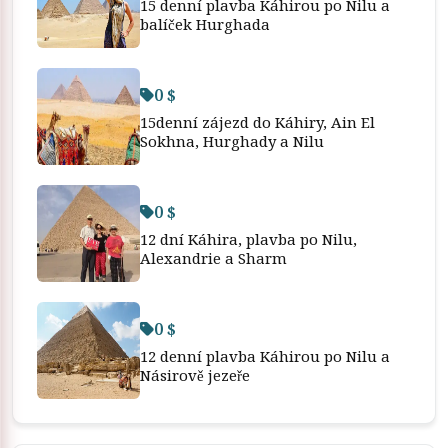
15 denní plavba Káhirou po Nilu a
balíček Hurghada
0 $
15denní zájezd do Káhiry, Ain El
Sokhna, Hurghady a Nilu
0 $
12 dní Káhira, plavba po Nilu,
Alexandrie a Sharm
0 $
12 denní plavba Káhirou po Nilu a
Násirově jezeře