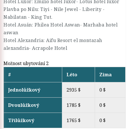
Hotel Luxor: Emilio hotel luxor- Lotus hotel luxor
Plavba po Nilu: Tiyi - Nile Jewel - Liberity -
Nabilatan - King Tut.
Hotel Asuán: Philea Hotel Aswan- Marhaba hotel
aswan
Hotel Alexandria: Aifu Resort el montazah
alexandria- Acrapole Hotel
Možnost ubytování 2
#
Léto
Zima
Jednolůžkový
2935 $
0 $
Dvoulůžkový
1785 $
0 $
Třílůžkový
1765 $
0 $