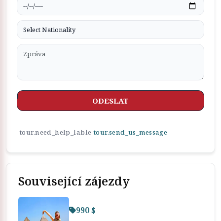
ODESLAT
tour.need_help_lable
tour.send_us_message
Související zájezdy
990 $