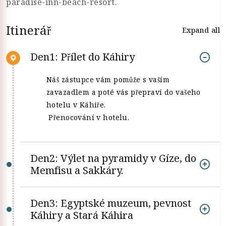
paradise-inn-beach-resort.
Itinerář
Expand all
Den1: Přílet do Káhiry
Náš zástupce vám pomůže s vaším
zavazadlem a poté vás přepraví do vašeho
hotelu v Káhiře.
Přenocování v hotelu.
Den2: Výlet na pyramidy v Gíze, do
Memfisu a Sakkáry.
Den3: Egyptské muzeum, pevnost
Káhiry a Stará Káhira