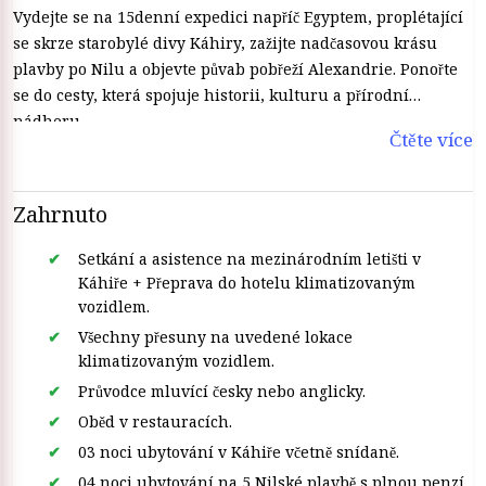
Vydejte se na 15denní expedici napříč Egyptem, proplétající
se skrze starobylé divy Káhiry, zažijte nadčasovou krásu
plavby po Nilu a objevte půvab pobřeží Alexandrie. Ponořte
se do cesty, která spojuje historii, kulturu a přírodní
nádheru.
Čtěte více
Zahrnuto
Setkání a asistence na mezinárodním letišti v
Káhiře + Přeprava do hotelu klimatizovaným
vozidlem.
Všechny přesuny na uvedené lokace
klimatizovaným vozidlem.
Průvodce mluvící česky nebo anglicky.
Oběd v restauracích.
03 noci ubytování v Káhiře včetně snídaně.
04 noci ubytování na 5 Nilské plavbě s plnou penzí.