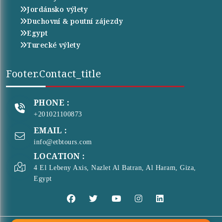
Jordánsko výlety
Duchovní & poutní zájezdy
Egypt
Turecké výlety
Footer.contact_title
PHONE :
+201021100873
EMAIL :
info@etbtours.com
LOCATION :
4 El Lebeny Axis, Nazlet Al Batran, Al Haram, Giza,
Egypt