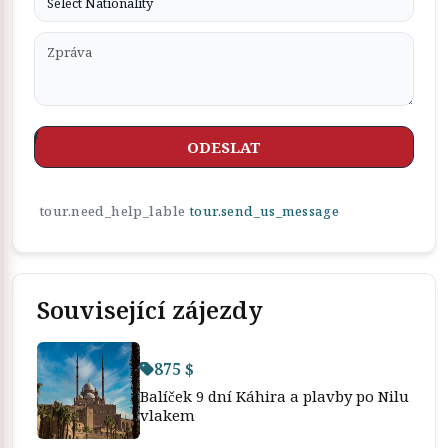
ODESLAT
tour.need_help_lable
tour.send_us_message
Související zájezdy
875 $
Balíček 9 dní Káhira a plavby po Nilu
vlakem