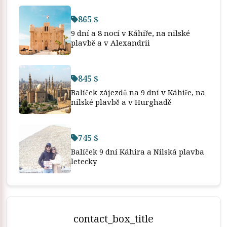
865 $
9 dní a 8 nocí v Káhiře, na nilské
plavbě a v Alexandrii
845 $
Balíček zájezdů na 9 dní v Káhiře, na
nilské plavbě a v Hurghadě
745 $
Balíček 9 dní Káhira a Nilská plavba
letecky
contact_box_title