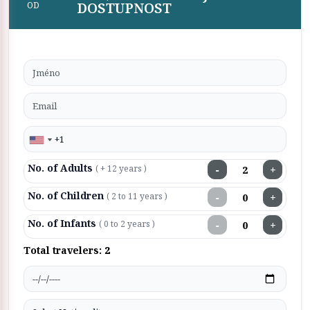
DOSTUPNOST
OD
No. of Adults
−
+
( + 12 years )
No. of Children
−
+
( 2 to 11 years )
No. of Infants
−
+
( 0 to 2 years )
Total travelers:
2