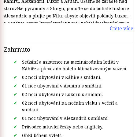
Káhiru, Alexandrii, Luxor a Asuán. Úžasně se zaraďte nad
starověké pyramidy a Sfingu, ponořte se do bohaté historie
Alexandrie a plujte po Nilu, abyste objevili poklady Luxoru
a Asuánu. Tento komplexní itinerář nabízí fascinující směs
Čtěte více
kulturního ponoru, historického zkoumání a dechberoucích
krajin, poskytující nezapomenutelné egyptské
dobrodružství.
Zahrnuto
Setkání a asistence na mezinárodním letišti v
Káhiře a převoz do hotelu klimatizovaným vozem.
02 noci ubytování v Káhiře s snídaní.
01 noc ubytování v Asuánu s snídaní.
02 noci ubytování v Luxoru s snídaní.
02 noci ubytování na nočním vlaku s večeří a
snídaní.
01 noc ubytování v Alexandrii s snídaní.
Průvodce mluvící česky nebo anglicky.
Oběd během výletů.