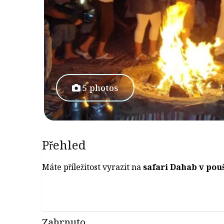
5 photos
Přehled
Máte příležitost vyrazit na
safari Dahab v pouš
Zahrnuto