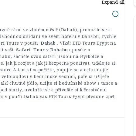
Expand all
bavné ráno ve zlatém městě (Dahab), probuďte se a
si lahodnou snídani ve svém hotelu v Dahabu, rychle
ari Tours v poušti
Dahab
, Vikář ETB Tours Egypt na
ili vaši
Safari Tour v Dahabu
opusťte a
abu, začněte svou safari jízdou na čtyřkolce a
, jak ji rozjet a jak ji bezpečně používat, udělejte si
nice A tam si odpočiňte, napijte se a ochutnejte
 velbloudovi v beduínské vesnici, poté si užijete
alší chutné jídlo, užijte si beduínské show z tance a
od starty, uvolněte se a přivoňte si k čerstvému ​​
rs v poušti Dahab vás ETB Tours Egypt přesune zpět