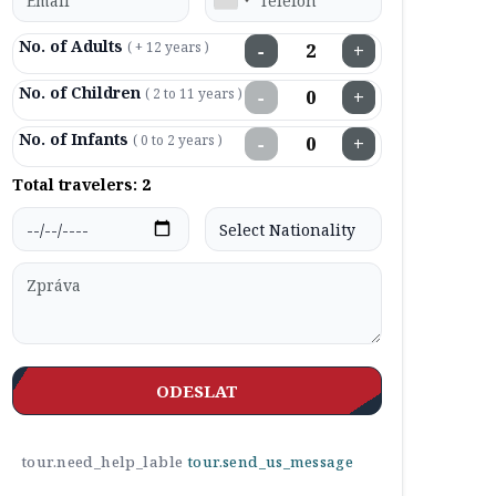
No. of Adults
( + 12 years )
−
+
No. of Children
( 2 to 11 years )
−
+
No. of Infants
( 0 to 2 years )
−
+
Total travelers:
2
ODESLAT
tour.need_help_lable
tour.send_us_message