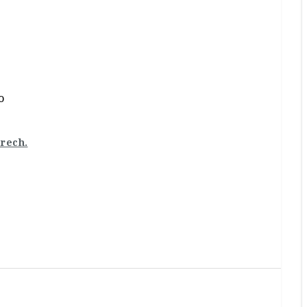
o
rech.