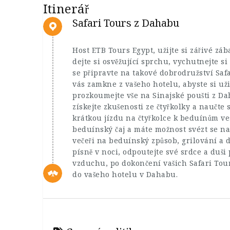
Itinerář
Safari Tours z Dahabu
Host ETB Tours Egypt, užijte si zářivé zá
dejte si osvěžující sprchu, vychutnejte 
se připravte na takové dobrodružství Saf
vás zamkne z vašeho hotelu, abyste si už
prozkoumejte vše na Sinajské poušti z Dah
získejte zkušenosti ze čtyřkolky a naučte se
krátkou jízdu na čtyřkolce k beduínům ves
beduínský čaj a máte možnost svézt se na
večeři na beduínský způsob, grilování a d
písně v noci, odpoutejte své srdce a duši p
vzduchu, po dokončení vašich Safari Tou
do vašeho hotelu v Dahabu.