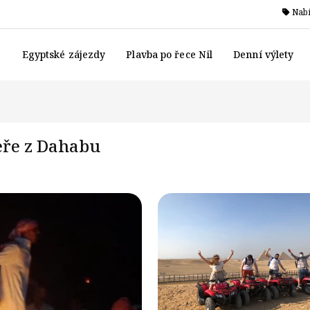
Nabí
Egyptské zájezdy
Plavba po řece Nil
Denní výlety
eře z Dahabu