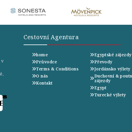
Cestovní Agentura
home
Egyptské zájezdy
 v
Průvodce
Převody
Terms & Conditions
Jordánsko výlety
ě,
O nás
Duchovní & poutn
zájezdy
Kontakt
Egypt
Turecké výlety
E