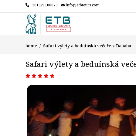
+201021100873
info@etbtours.com
home
Safari výlety a beduínská večeře z Dahabu
Safari výlety a beduínská več