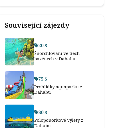
Související zájezdy
20 $
Šnorchlování ve třech
bazénech v Dahabu
75 $
Prohlídky aquaparku z
Dahabu
80 $
Poloponorkové výlety z
Dahabu