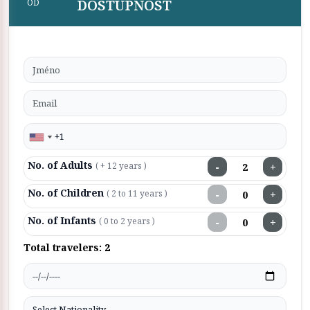
DOSTUPNOST
OD
No. of Adults
−
+
( + 12 years )
No. of Children
−
+
( 2 to 11 years )
No. of Infants
−
+
( 0 to 2 years )
Total travelers:
2