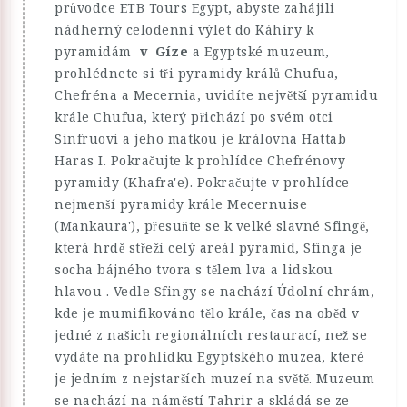
průvodce ETB Tours Egypt, abyste zahájili
nádherný celodenní výlet do Káhiry k
pyramidám
v Gíze
a Egyptské muzeum,
prohlédnete si tři pyramidy králů Chufua,
Chefréna a Mecernia, uvidíte největší pyramidu
krále Chufua, který přichází po svém otci
Sinfruovi a jeho matkou je královna Hattab
Haras I. Pokračujte k prohlídce Chefrénovy
pyramidy (Khafra'e). Pokračujte v prohlídce
nejmenší pyramidy krále Mecernuise
(Mankaura'), přesuňte se k velké slavné Sfingě,
která hrdě střeží celý areál pyramid, Sfinga je
socha bájného tvora s tělem lva a lidskou
hlavou . Vedle Sfingy se nachází Údolní chrám,
kde je mumifikováno tělo krále, čas na oběd v
jedné z našich regionálních restaurací, než se
vydáte na prohlídku Egyptského muzea, které
je jedním z nejstarších muzeí na světě. Muzeum
se nachází na náměstí Tahrir a skládá se ze