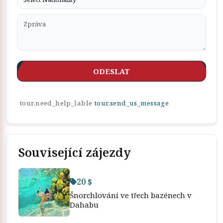
ODESLAT
tour.need_help_lable
tour.send_us_message
Související zájezdy
20 $
Šnorchlování ve třech bazénech v
Dahabu