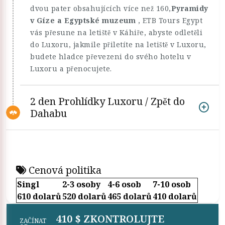
dvou pater obsahujících více než 160,
Pyramidy
v Gíze a Egyptské muzeum
, ETB Tours Egypt
vás přesune na letiště v Káhiře, abyste odletěli
do Luxoru, jakmile přiletíte na letiště v Luxoru,
budete hladce převezeni do svého hotelu v
Luxoru a přenocujete.
2 den Prohlídky Luxoru / Zpět do
Dahabu
Cenová politika
Singl
2-3 osoby
4-6 osob
7-10 osob
610 dolarů
520 dolarů
465 dolarů
410 dolarů
410 $ ZKONTROLUJTE
ZAČÍNAT