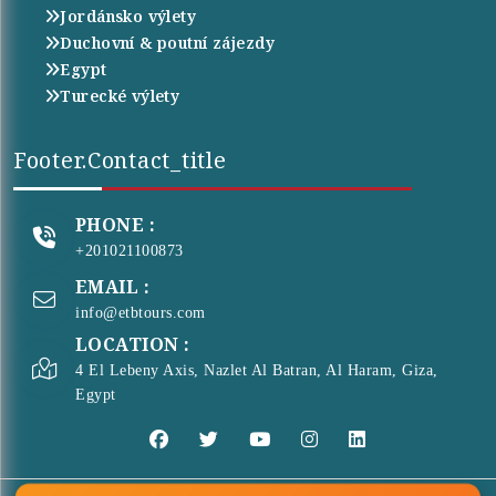
Jordánsko výlety
Duchovní & poutní zájezdy
Egypt
Turecké výlety
Footer.contact_title
PHONE :
+201021100873
EMAIL :
info@etbtours.com
LOCATION :
4 El Lebeny Axis, Nazlet Al Batran, Al Haram, Giza,
Egypt