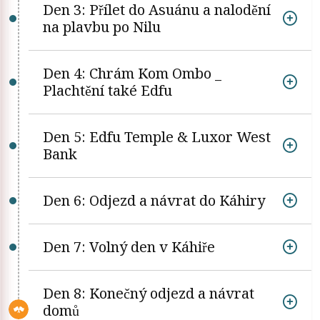
Den 3: Přílet do Asuánu a nalodění
na plavbu po Nilu
Den 4: Chrám Kom Ombo _
Plachtění také Edfu
Den 5: Edfu Temple & Luxor West
Bank
Den 6: Odjezd a návrat do Káhiry
Den 7: Volný den v Káhiře
Den 8: Konečný odjezd a návrat
domů