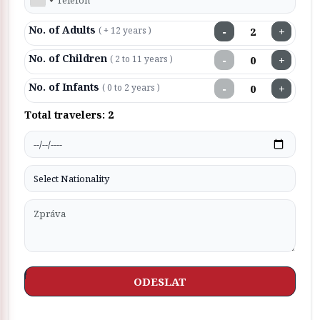
No. of Adults
−
+
( + 12 years )
No. of Children
−
+
( 2 to 11 years )
No. of Infants
−
+
( 0 to 2 years )
Total travelers:
2
ODESLAT