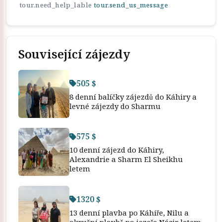
tour.need_help_lable
tour.send_us_message
Související zájezdy
505 $
8 denní balíčky zájezdů do Káhiry a
levné zájezdy do Sharmu
575 $
10 denní zájezd do Káhiry,
Alexandrie a Sharm El Sheikhu
letem
1320 $
13 denní plavba po Káhiře, Nilu a
okružní plavbě po jezeře Násir letem