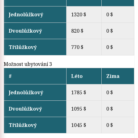
Jednolůžkový
1320 $
0 $
Dvoulůžkový
820 $
0 $
Třílůžkový
770 $
0 $
Možnost ubytování 3
#
Léto
Zima
Jednolůžkový
1785 $
0 $
Dvoulůžkový
1095 $
0 $
Třílůžkový
1045 $
0 $