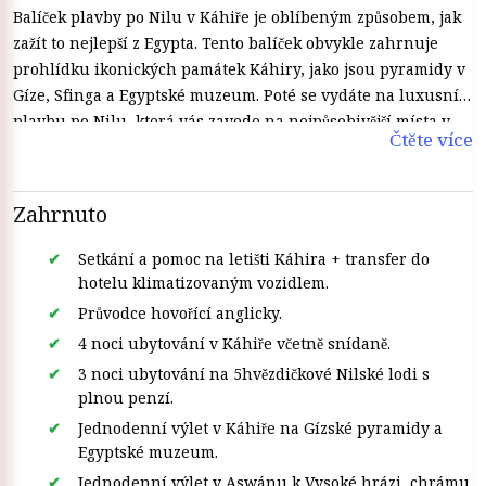
Balíček plavby po Nilu v Káhiře je oblíbeným způsobem, jak
zažít to nejlepší z Egypta. Tento balíček obvykle zahrnuje
prohlídku ikonických památek Káhiry, jako jsou pyramidy v
Gíze, Sfinga a Egyptské muzeum. Poté se vydáte na luxusní
plavbu po Nilu, která vás zavede na nejpůsobivější místa v
Čtěte více
Egyptě, jako jsou chrámy Luxor a Karnak a Údolí králů.
Budete mít příležitost zažít krásu řeky Nil a zároveň si užívat
vybavení na palubě, jako je pohodlné ubytování, jídlo a
Zahrnuto
zábava.
Setkání a pomoc na letišti Káhira + transfer do
hotelu klimatizovaným vozidlem.
Průvodce hovořící anglicky.
4 noci ubytování v Káhiře včetně snídaně.
3 noci ubytování na 5hvězdičkové Nilské lodi s
plnou penzí.
Jednodenní výlet v Káhiře na Gízské pyramidy a
Egyptské muzeum.
Jednodenní výlet v Aswánu k Vysoké hrázi, chrámu