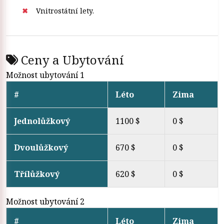
Vnitrostátní lety.
Ceny a Ubytování
Možnost ubytování 1
#
Léto
Zima
Jednolůžkový
1100 $
0 $
Dvoulůžkový
670 $
0 $
Třílůžkový
620 $
0 $
Možnost ubytování 2
#
Léto
Zima