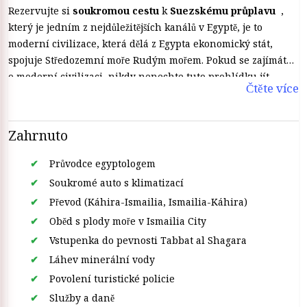
Rezervujte si
soukromou cestu
k
Suezskému průplavu
,
který je jedním z nejdůležitějších kanálů v Egyptě, je to
moderní civilizace, která dělá z Egypta ekonomický stát,
spojuje Středozemní moře Rudým mořem. Pokud se zajímáte
o moderní civilizaci, nikdy nenechte tuto prohlídku jít.
Čtěte více
Zahrnuto
Průvodce egyptologem
Soukromé auto s klimatizací
Převod (Káhira-Ismailia, Ismailia-Káhira)
Oběd s plody moře v Ismailia City
Vstupenka do pevnosti Tabbat al Shagara
Láhev minerální vody
Povolení turistické policie
Služby a daně