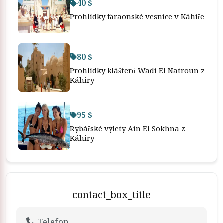
40 $
Prohlídky faraonské vesnice v Káhiře
80 $
Prohlídky klášterů Wadi El Natroun z
Káhiry
95 $
Rybářské výlety Ain El Sokhna z
Káhiry
contact_box_title
Telefon