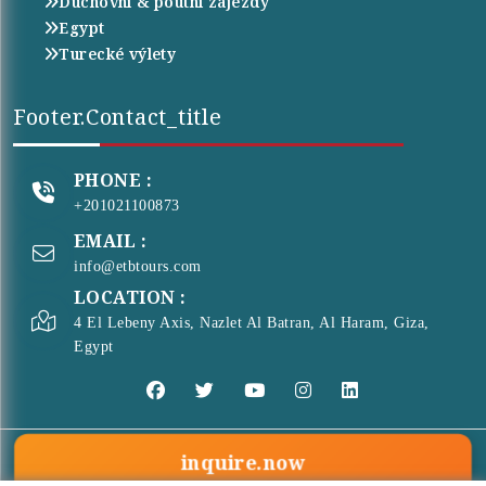
Duchovní & poutní zájezdy
Egypt
Turecké výlety
Footer.contact_title
PHONE :
+201021100873
EMAIL :
info@etbtours.com
LOCATION :
4 El Lebeny Axis, Nazlet Al Batran, Al Haram, Giza,
Egypt
inquire.now