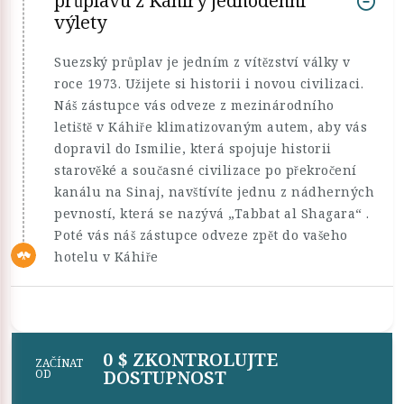
průplavu z Káhiry jednodenní
výlety
Suezský průplav je jedním z vítězství války v
roce 1973. Užijete si historii i novou civilizaci.
Náš zástupce vás odveze z mezinárodního
letiště v Káhiře klimatizovaným autem, aby vás
dopravil do Ismilie, která spojuje historii
starověké a současné civilizace po překročení
kanálu na Sinaj, navštívíte jednu z nádherných
pevností, která se nazývá „Tabbat al Shagara“ .
Poté vás náš zástupce odveze zpět do vašeho
hotelu v Káhiře
0 $ ZKONTROLUJTE
ZAČÍNAT
DOSTUPNOST
OD