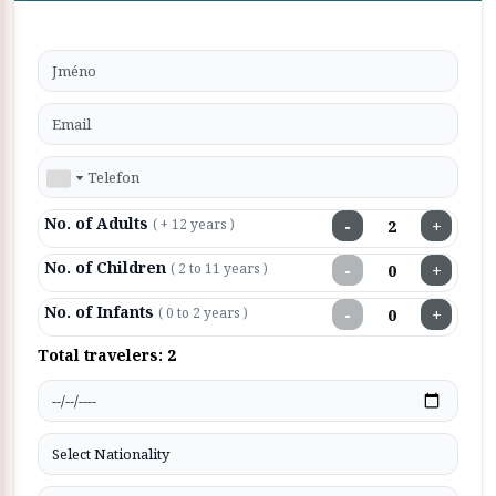
No. of Adults
−
+
( + 12 years )
No. of Children
−
+
( 2 to 11 years )
No. of Infants
−
+
( 0 to 2 years )
Total travelers:
2