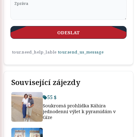
ODESLAT
tour.need_help_lable
tour.send_us_message
Související zájezdy
55 $
Soukromá prohlídka Káhira
jednodenní výlet k pyramidám v
Gíze