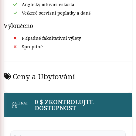
Anglicky mluvící eskorta
Hurghady do jakékoli destinace, kterou preferujete, náš
Veškeré servisní poplatky a daně
zástupce vám poskytne stručnou představu o výletech do
Hurghady a
Denní výlety do Káhiry
.
Vyloučeno
Případné fakultativní výlety
Spropitné
Ceny a Ubytování
0 $ ZKONTROLUJTE
ZAČÍNAT
DOSTUPNOST
OD