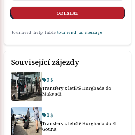
ODESLAT
tour.need_help_lable
tour.send_us_message
Související zájezdy
0 $
Transfery z letiště Hurghada do
Makaadi
0 $
Transfery z letiště Hurghada do El
Gouna