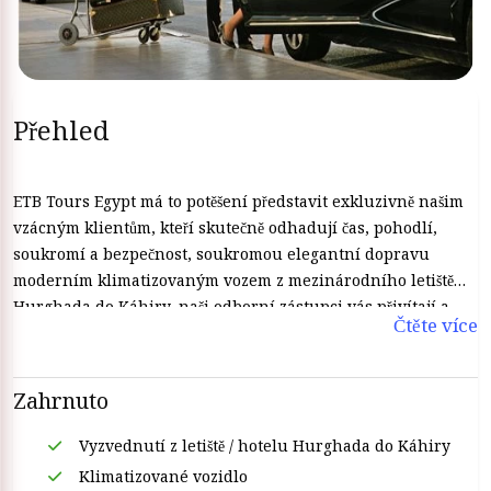
Přehled
ETB Tours Egypt má to potěšení představit exkluzivně našim
vzácným klientům, kteří skutečně odhadují čas, pohodlí,
soukromí a bezpečnost, soukromou elegantní dopravu
moderním klimatizovaným vozem z mezinárodního letiště
Hurghada do Káhiry, naši odborní zástupci vás přivítají a
Čtěte více
pozdraví na adrese Mezinárodní letiště Hurghada vás pak
velmi hladce dopraví do vašeho hotelu v Káhiře, naši
profesionální řidiči vás bezpečně odvezou, nemusíte se
Zahrnuto
vůbec bát, nemusíte se obtěžovat taxikáři nebo pliváním s
nimi. Rezervujte si u ETB Tours Egypt bezpečný soukromý
Vyzvednutí z letiště / hotelu Hurghada do Káhiry
transfer z letiště Hurghada do Káhiry a uklidněte se. Můžete
Klimatizované vozidlo
jet kamkoli z Hurghady, užít si soukromé transfery z