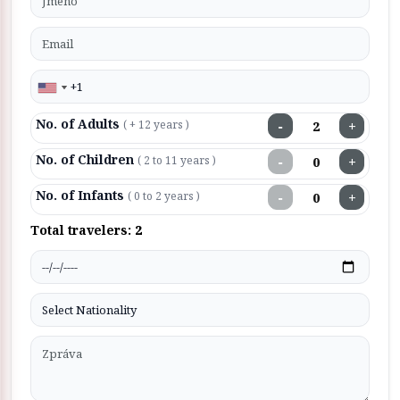
No. of Adults
−
+
( + 12 years )
No. of Children
−
+
( 2 to 11 years )
No. of Infants
−
+
( 0 to 2 years )
Total travelers:
2