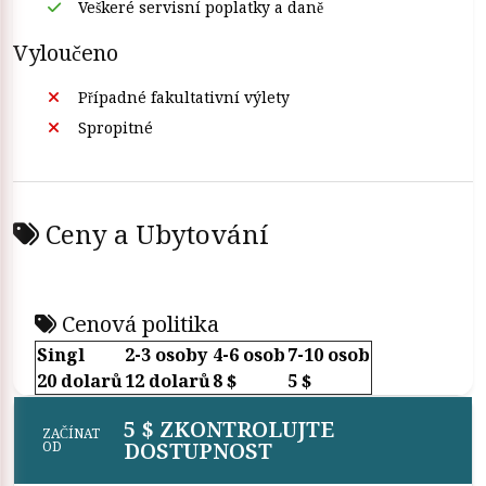
Veškeré servisní poplatky a daně
představu o zájezdech do Luxoru, abyste se dozvěděli více o
tom, co můžete během svého pobytu v Luxoru dělat.
Vyloučeno
Případné fakultativní výlety
Spropitné
Ceny a Ubytování
Cenová politika
Singl
2-3 osoby
4-6 osob
7-10 osob
20 dolarů
12 dolarů
8 $
5 $
5 $ ZKONTROLUJTE
ZAČÍNAT
DOSTUPNOST
OD