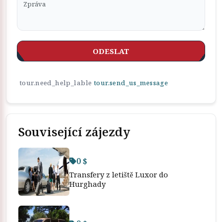
ODESLAT
tour.need_help_lable
tour.send_us_message
Související zájezdy
0 $
Transfery z letiště Luxor do
Hurghady