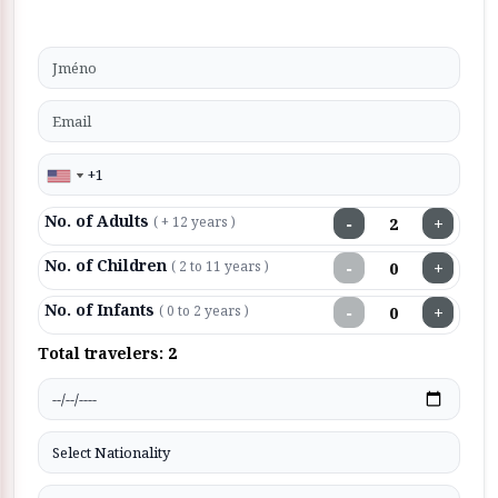
No. of Adults
−
+
( + 12 years )
No. of Children
−
+
( 2 to 11 years )
No. of Infants
−
+
( 0 to 2 years )
Total travelers:
2