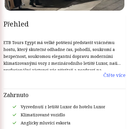
Přehled
ETB Tours Egypt má velké potěšení představit vzácnému
hostu, který skutečně odhadne čas, pohodlí, soukromí a
bezpečnost, soukromou elegantní dopravu moderními
klimatizovanými vozy z mezinárodního letiště Luxor, naši
profesionální zástupci vás přivítají a pozdraví na
Čtěte více
mezinárodním letišti v Luxoru pak vás přepojí, kam budete
chtít v Luxoru, velmi hladce vás dopraví do hotelu nebo na
plavbu Luxorem po Nilu, naši řidiči s profesním průkazem
Zahrnuto
vás bezpečně odvezou nebojte se vůbec, nemusíte třeba se
obtěžovat s taxikáři nebo s nimi plivat. Rezervujte si u ETB
Vyzvednutí z letiště Luxor do hotelu Luxor
Tours Egypt bezpečný soukromý transfer z letiště Luxor a
Klimatizované vozidlo
uklidněte se. Můžete jet kamkoli v Luxoru a užít si soukromé
Anglicky mluvící eskorta
transfery z Luxoru. Náš zástupce vám nabídne stručnou