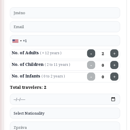
No. of Adults
−
+
( + 12 years )
No. of Children
−
+
( 2 to 11 years )
No. of Infants
−
+
( 0 to 2 years )
Total travelers:
2