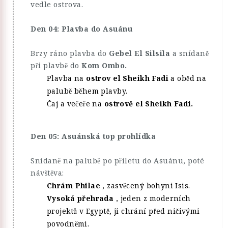
vedle ostrova.
Den 04: Plavba do Asuánu
Brzy ráno plavba do
Gebel El Silsila
a snídaně
při plavbě do
Kom Ombo.
Plavba na
ostrov el Sheikh Fadi
a oběd na
palubě během plavby.
Čaj a večeře na
ostrově el Sheikh Fadi.
Den 05: Asuánská top prohlídka
Snídaně na palubě po příletu do Asuánu, poté
návštěva:
Chrám Philae
, zasvěcený bohyni Isis.
Vysoká přehrada
, jeden z moderních
projektů v Egyptě, ji chrání před ničivými
povodněmi.