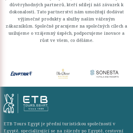
důvěryhodných partnerů, kteří sdílejí náš závazek k
dokonalosti. Tato partnerství nám umožňují dodávat
výjimečné produkty a služby našim váženým
zákazníkům. Společně pracujeme na společných cílech a
usilujeme o vzájemný úspěch, podporujeme inovace a
růst ve všem, co děláme.
ETB Tours Egypt je přední turistickou společností v
Egyptě, specializující se na zájezdy po Egyptě, cestovní