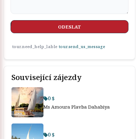
ODESLAT
tour.need_help_lable
tour.send_us_message
Související zájezdy
0 $
Ms Amoura Plavba Dahabiya
0 $