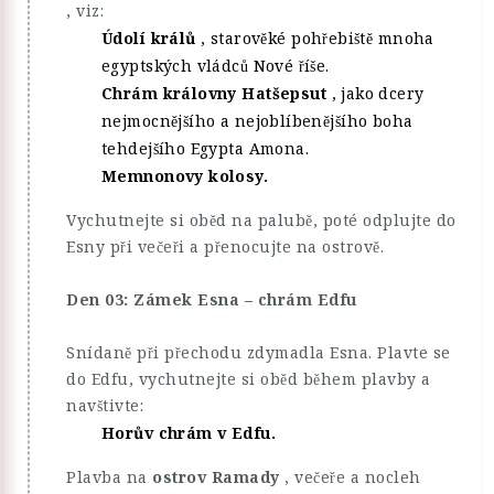
, viz:
Údolí králů
, starověké pohřebiště mnoha
egyptských vládců Nové říše.
Chrám královny Hatšepsut
, jako dcery
nejmocnějšího a nejoblíbenějšího boha
tehdejšího Egypta Amona.
Memnonovy kolosy.
Vychutnejte si oběd na palubě, poté odplujte do
Esny při večeři a přenocujte na ostrově.
Den 03: Zámek Esna – chrám Edfu
Snídaně při přechodu zdymadla Esna. Plavte se
do Edfu, vychutnejte si oběd během plavby a
navštivte:
Horův chrám v Edfu.
Plavba na
ostrov Ramady
, večeře a nocleh