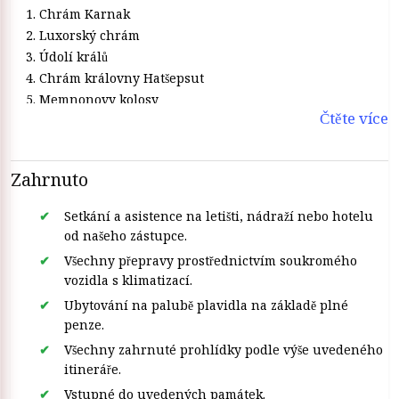
Chrám Karnak
Luxorský chrám
Údolí králů
Chrám královny Hatšepsut
Memnonovy kolosy
Čtěte více
Horův chrám v Edfu
Chrám Kom Ombo
návštěva Vysoké přehrady
Zahrnuto
Chrám Philae
Setkání a asistence na letišti, nádraží nebo hotelu
od našeho zástupce.
Všechny přepravy prostřednictvím soukromého
vozidla s klimatizací.
Ubytování na palubě plavidla na základě plné
penze.
Všechny zahrnuté prohlídky podle výše uvedeného
itineráře.
Vstupné do uvedených památek.