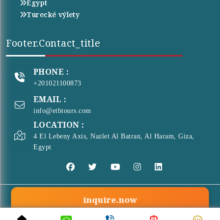
Egypt
Turecké výlety
Footer.contact_title
PHONE :
+201021100873
EMAIL :
info@etbtours.com
LOCATION :
4 El Lebeny Axis, Nazlet Al Batran, Al Haram, Giza,
Egypt
inquire.now