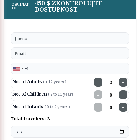
450 $ ZKONTROLUJTE
ZAČÍNAT
DOSTUPNOST
OD
No. of Adults
−
+
( + 12 years )
No. of Children
−
+
( 2 to 11 years )
No. of Infants
−
+
( 0 to 2 years )
Total travelers:
2