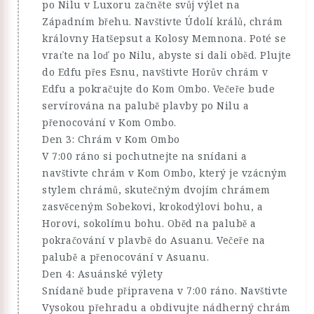
po Nilu v Luxoru začněte svůj výlet na
Západním břehu. Navštivte Údolí králů, chrám
královny Hatšepsut a Kolosy Memnona. Poté se
vraťte na loď po Nilu, abyste si dali oběd. Plujte
do Edfu přes Esnu, navštivte Horův chrám v
Edfu a pokračujte do Kom Ombo. Večeře bude
servírována na palubě plavby po Nilu a
přenocování v Kom Ombo.
Den 3: Chrám v Kom Ombo
V 7:00 ráno si pochutnejte na snídani a
navštivte chrám v Kom Ombo, který je vzácným
stylem chrámů, skutečným dvojím chrámem
zasvěceným Sobekovi, krokodýlovi bohu, a
Horovi, sokolímu bohu. Oběd na palubě a
pokračování v plavbě do Asuanu. Večeře na
palubě a přenocování v Asuanu.
Den 4: Asuánské výlety
Snídaně bude připravena v 7:00 ráno. Navštivte
Vysokou přehradu a obdivujte nádherný chrám