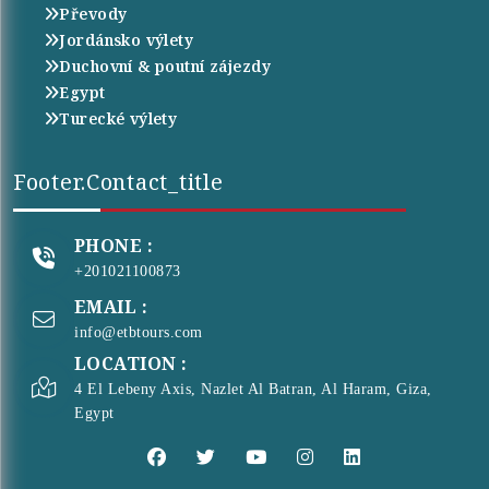
Převody
Jordánsko výlety
Duchovní & poutní zájezdy
Egypt
Turecké výlety
Footer.contact_title
PHONE :
+201021100873
EMAIL :
info@etbtours.com
LOCATION :
4 El Lebeny Axis, Nazlet Al Batran, Al Haram, Giza,
Egypt