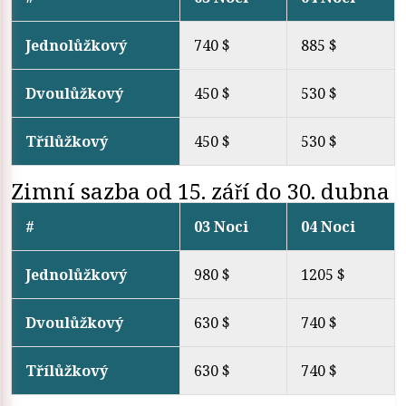
Jednolůžkový
740 $
885 $
Dvoulůžkový
450 $
530 $
Třílůžkový
450 $
530 $
Zimní sazba od 15. září do 30. dubna
#
03 Noci
04 Noci
Jednolůžkový
980 $
1205 $
Dvoulůžkový
630 $
740 $
Třílůžkový
630 $
740 $