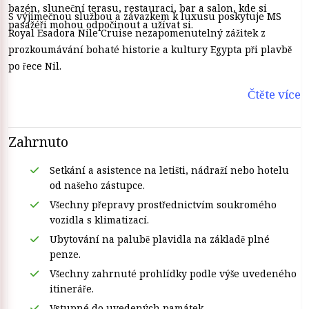
bazén, sluneční terasu, restauraci, bar a salon, kde si
S výjimečnou službou a závazkem k luxusu poskytuje MS
pasažéři mohou odpočinout a užívat si.
Royal Esadora Nile Cruise nezapomenutelný zážitek z
prozkoumávání bohaté historie a kultury Egypta při plavbě
po řece Nil.
Čtěte více
Zahrnuto
Setkání a asistence na letišti, nádraží nebo hotelu
od našeho zástupce.
Všechny přepravy prostřednictvím soukromého
vozidla s klimatizací.
Ubytování na palubě plavidla na základě plné
penze.
Všechny zahrnuté prohlídky podle výše uvedeného
itineráře.
Vstupné do uvedených památek.