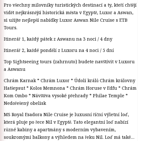
Pro všechny milovníky turistických destinací a ty, kteří chtějí
vidět nejkrásnější historická města v Egyptě, Luxor a Aswan,
si užijte nejlepší nabídky Luxor Aswan Nile Cruise s ETB
Tours.
Itinerář 1, každý pátek z Aswanu na 3 noci / 4 dny
Itinerář 2, každé pondělí z Luxoru na 4 noci / 5 dní
Top Sightseeing tours {zahrnuto} budete navštívit v Luxoru
a Aswanu
Chrám Karnak * Chrám Luxor * Údolí králů Chrám královny
Hatšepsut * Kolos Memnona * Chrám Horuse v Edfu * Chrám
Kom Ombo * Návštěva vysoké přehrady * Philae Temple *
Nedořešený obelisk
MS Royal Esadora Nile Cruise je luxusní říční výletní loď,
která pluje po řece Nil v Egyptě. Tato elegantní loď nabízí
různé kabiny a apartmány s moderním vybavením,
soukromými balkony a výhledem na řeku Nil. Loď má také