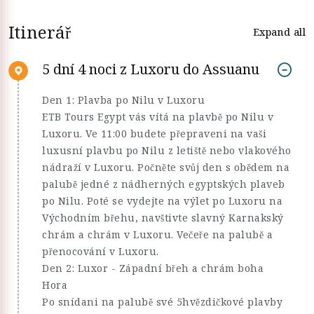
Itinerář
Expand all
5 dní 4 noci z Luxoru do Assuanu
Den 1: Plavba po Nilu v Luxoru
ETB Tours Egypt vás vítá na plavbě po Nilu v
Luxoru. Ve 11:00 budete přepraveni na vaši
luxusní plavbu po Nilu z letiště nebo vlakového
nádraží v Luxoru. Počněte svůj den s obědem na
palubě jedné z nádherných egyptských plaveb
po Nilu. Poté se vydejte na výlet po Luxoru na
Východním břehu, navštivte slavný Karnakský
chrám a chrám v Luxoru. Večeře na palubě a
přenocování v Luxoru.
Den 2: Luxor - Západní břeh a chrám boha
Hora
Po snídani na palubě své 5hvězdičkové plavby