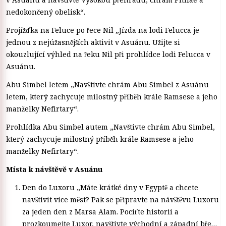
nedokončený obelisk“.
Projížďka na Feluce po řece Nil „Jízda na lodi Felucca je
jednou z nejúžasnějších aktivit v Asuánu. Užijte si
okouzlující výhled na řeku Nil při prohlídce lodi Felucca v
Asuánu.
Abu Simbel letem „Navštivte chrám Abu Simbel z Asuánu
letem, který zachycuje milostný příběh krále Ramsese a jeho
manželky Nefirtary“.
Prohlídka Abu Simbel autem „Navštivte chrám Abu Simbel,
který zachycuje milostný příběh krále Ramsese a jeho
manželky Nefirtary“.
Místa k návštěvě v Asuánu
Den do Luxoru „Máte krátké dny v Egyptě a chcete
navštívit více měst? Pak se připravte na návštěvu Luxoru
za jeden den z Marsa Alam. Pociťte historii a
prozkoumejte Luxor, navštivte východní a západní břeh