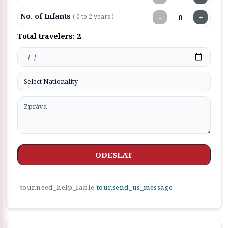
No. of Infants
−
+
( 0 to 2 years )
Total travelers:
2
ODESLAT
tour.need_help_lable
tour.send_us_message