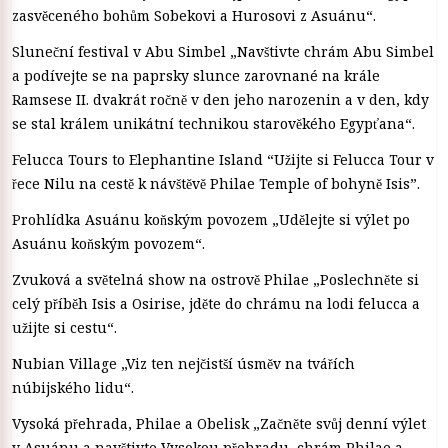
zasvěceného bohům Sobekovi a Hurosovi z Asuánu“.
Sluneční festival v Abu Simbel „Navštivte chrám Abu Simbel
a podívejte se na paprsky slunce zarovnané na krále
Ramsese II. dvakrát ročně v den jeho narozenin a v den, kdy
se stal králem unikátní technikou starověkého Egypťana“.
Felucca Tours to Elephantine Island “Užijte si Felucca Tour v
řece Nilu na cestě k návštěvě Philae Temple of bohyně Isis”.
Prohlídka Asuánu koňským povozem „Udělejte si výlet po
Asuánu koňským povozem“.
Zvuková a světelná show na ostrově Philae „Poslechněte si
celý příběh Isis a Osirise, jděte do chrámu na lodi felucca a
užijte si cestu“.
Nubian Village „Viz ten nejčistší úsměv na tvářích
núbijského lidu“.
Vysoká přehrada, Philae a Obelisk „Začněte svůj denní výlet
v Asuánu a navštivte Vysokou přehradu, chrám Philae a