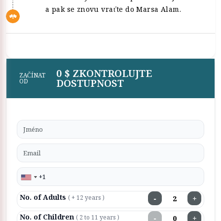
a pak se znovu vraťte do Marsa Alam.
0 $ ZKONTROLUJTE
ZAČÍNAT
DOSTUPNOST
OD
No. of Adults
−
+
( + 12 years )
No. of Children
−
+
( 2 to 11 years )