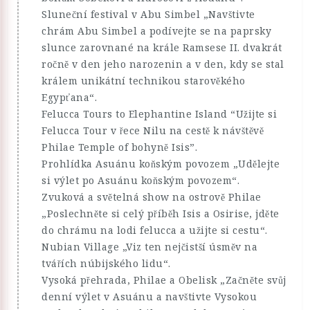
Sluneční festival v Abu Simbel „Navštivte
chrám Abu Simbel a podívejte se na paprsky
slunce zarovnané na krále Ramsese II. dvakrát
ročně v den jeho narozenin a v den, kdy se stal
králem unikátní technikou starověkého
Egypťana“.
Felucca Tours to Elephantine Island “Užijte si
Felucca Tour v řece Nilu na cestě k návštěvě
Philae Temple of bohyně Isis”.
Prohlídka Asuánu koňským povozem „Udělejte
si výlet po Asuánu koňským povozem“.
Zvuková a světelná show na ostrově Philae
„Poslechněte si celý příběh Isis a Osirise, jděte
do chrámu na lodi felucca a užijte si cestu“.
Nubian Village „Viz ten nejčistší úsměv na
tvářích núbijského lidu“.
Vysoká přehrada, Philae a Obelisk „Začněte svůj
denní výlet v Asuánu a navštivte Vysokou