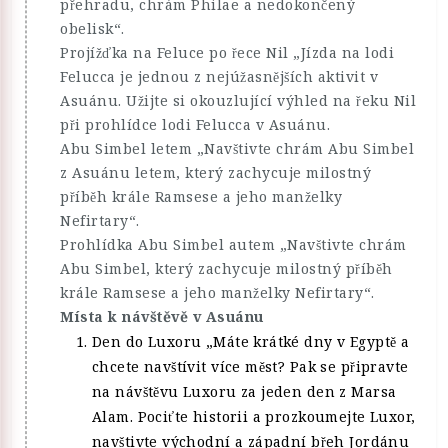
přehradu, chrám Philae a nedokončený
obelisk“.
Projížďka na Feluce po řece Nil „Jízda na lodi
Felucca je jednou z nejúžasnějších aktivit v
Asuánu. Užijte si okouzlující výhled na řeku Nil
při prohlídce lodi Felucca v Asuánu.
Abu Simbel letem „Navštivte chrám Abu Simbel
z Asuánu letem, který zachycuje milostný
příběh krále Ramsese a jeho manželky
Nefirtary“.
Prohlídka Abu Simbel autem „Navštivte chrám
Abu Simbel, který zachycuje milostný příběh
krále Ramsese a jeho manželky Nefirtary“.
Místa k návštěvě v Asuánu
Den do Luxoru „Máte krátké dny v Egyptě a
chcete navštívit více měst? Pak se připravte
na návštěvu Luxoru za jeden den z Marsa
Alam. Pociťte historii a prozkoumejte Luxor,
navštivte východní a západní břeh Jordánu