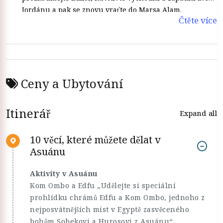
Jordánu a pak se znovu vraťte do Marsa Alam.
Čtěte více
Ceny a Ubytování
Itinerář
Expand all
10 věcí, které můžete dělat v
Asuánu
Aktivity v Asuánu
Kom Ombo a Edfu „Udělejte si speciální
prohlídku chrámů Edfu a Kom Ombo, jednoho z
nejposvátnějších míst v Egyptě zasvěceného
bohům Sobekovi a Hurosovi z Asuánu“.