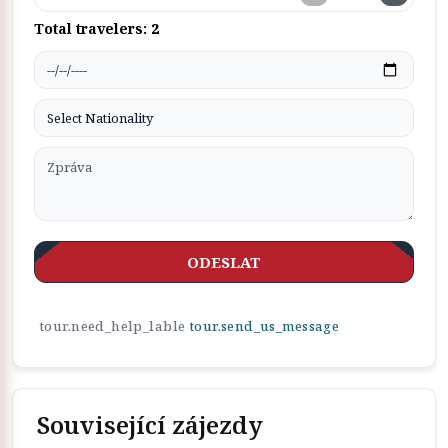
Total travelers:
2
ODESLAT
tour.need_help_lable
tour.send_us_message
Související zájezdy