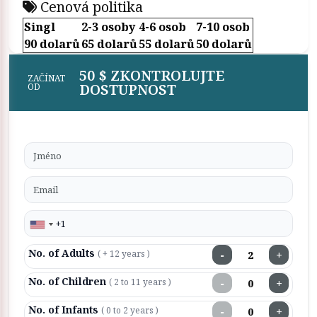
Cenová politika
Singl
2-3 osoby
4-6 osob
7-10 osob
90 dolarů
65 dolarů
55 dolarů
50 dolarů
50 $ ZKONTROLUJTE
ZAČÍNAT
DOSTUPNOST
OD
No. of Adults
−
+
( + 12 years )
No. of Children
−
+
( 2 to 11 years )
No. of Infants
−
+
( 0 to 2 years )