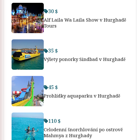
30 $
Alf Laila Wa Laila Show v Hurghadě
Tours
35 $
Výlety ponorky Sindbad v Hurghadě
45 $
Prohlídky aquaparku v Hurghadě
110 $
Celodenní šnorchlování po ostrově
Mahmya z Hurghady