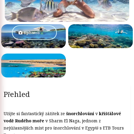
4 photos
Přehled
Užijte si fantastický zážitek ze
šnorchlování
v
křišťálové
vodě Rudého moře
v Sharm El Naga, jednom z
nejúžasnějších míst pro šnorchlování v Egyptě s ETB Tours