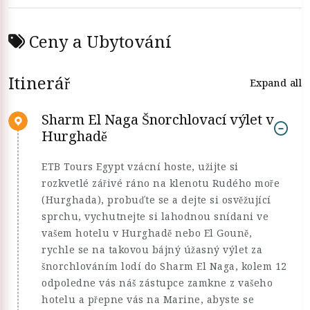
Ceny a Ubytování
Itinerář
Expand all
Sharm El Naga Šnorchlovací výlet v
Hurghadě
ETB Tours Egypt vzácní hoste, užijte si
rozkvetlé zářivé ráno na klenotu Rudého moře
(Hurghada), probuďte se a dejte si osvěžující
sprchu, vychutnejte si lahodnou snídani ve
vašem hotelu v Hurghadě nebo El Gouně,
rychle se na takovou bájný úžasný výlet za
šnorchlováním lodí do Sharm El Naga, kolem 12
odpoledne vás náš zástupce zamkne z vašeho
hotelu a přepne vás na Marine, abyste se