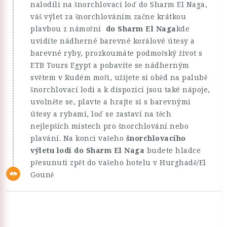
nalodili na šnorchlovací loď do Sharm El Naga,
váš výlet za šnorchlováním začne krátkou
plavbou z námořní
do Sharm El Naga
kde
uvidíte nádherné barevné korálové útesy a
barevné ryby, prozkoumáte podmořský život s
ETB Tours Egypt a pobavíte se nádherným
světem v Rudém moři, užijete si oběd na palubě
šnorchlovací lodi a k ​​dispozici jsou také nápoje,
uvolněte se, plavte a hrajte si s barevnými
útesy a rybami, loď se zastaví na těch
nejlepších místech pro šnorchlování nebo
plavání. Na konci vašeho
šnorchlovacího
výletu lodí do Sharm El Naga
budete hladce
přesunuti zpět do vašeho hotelu v Hurghadě/El
Gouně