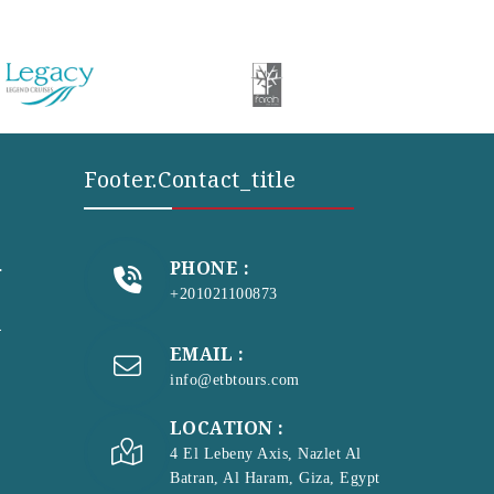
Footer.contact_title
PHONE :
r
+201021100873
n
EMAIL :
info@etbtours.com
LOCATION :
4 El Lebeny Axis, Nazlet Al
Batran, Al Haram, Giza, Egypt