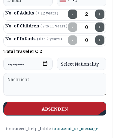
No. of Adults
( + 12 years )
−
+
No. of Children
( 2 to 11 years )
−
+
No. of Infants
( 0 to 2 years )
−
+
Total travelers:
2
ABSENDEN
tour.need_help_lable
tour.send_us_message