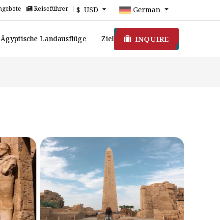
ngebote
Reiseführer
$ USD
German
INQUIRE
Ägyptische Landausflüge
Ziel