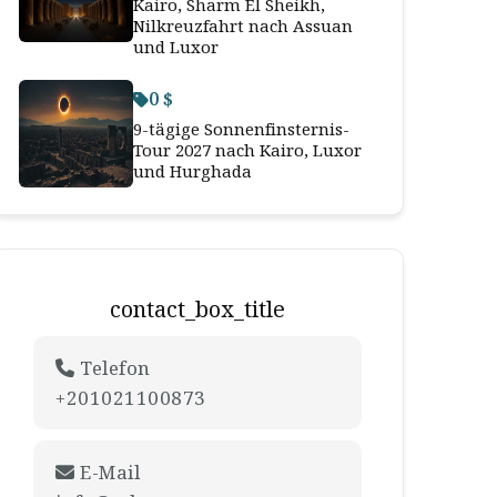
Kairo, Sharm El Sheikh,
Nilkreuzfahrt nach Assuan
und Luxor
0 $
9-tägige Sonnenfinsternis-
Tour 2027 nach Kairo, Luxor
und Hurghada
contact_box_title
Telefon
+201021100873
E-Mail