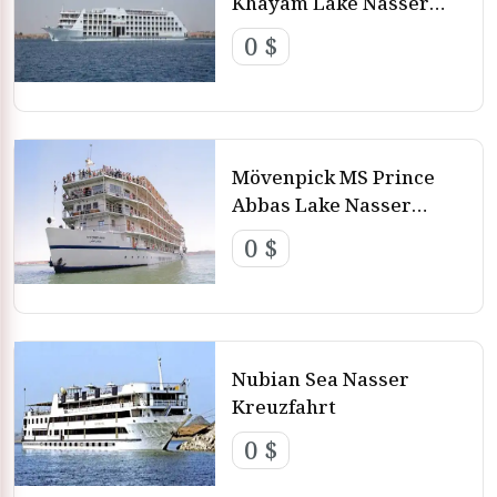
Khayam Lake Nasser
Touren.
Kreuzfahrt
0 $
Mövenpick MS Prince
Abbas Lake Nasser
Kreuzfahrt
0 $
Nubian Sea Nasser
Kreuzfahrt
0 $