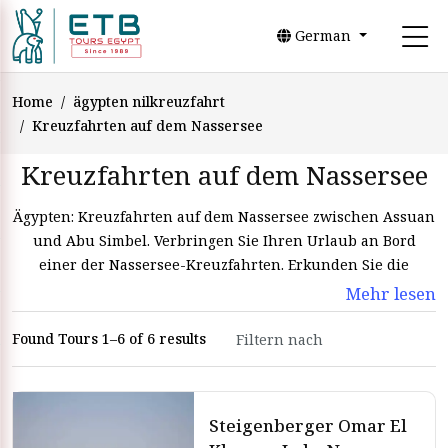
German
Home
ägypten nilkreuzfahrt
Kreuzfahrten auf dem Nassersee
Kreuzfahrten auf dem Nassersee
Ägypten: Kreuzfahrten auf dem Nassersee zwischen Assuan
und Abu Simbel. Verbringen Sie Ihren Urlaub an Bord
einer der Nassersee-Kreuzfahrten. Erkunden Sie die
nubischen Tempel und Denkmäler an Bord der Nassersee-
Mehr lesen
Kreuzfahrten. Der Nassersee ist einer der schönsten Seen
Ägyptens, vor allem umgeben von touristischen Orten im
Found Tours 1–6 of 6 results
Süden Ägyptens. Es wird etwas anderes sein, eine
Kreuzfahrt auf dem Nassersee zu unternehmen und die
Sehenswürdigkeiten in Assuan und Abu Simbel zu
Steigenberger Omar El
genießen. Genießen Sie die Nassersee-Kreuzfahrt mit ETB-