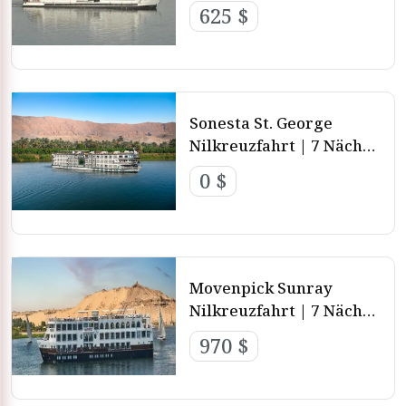
Nächte jeden Samstag
625 $
ab Luxor – 3 Nächte
jeden Mittwoch ab
Assuan
Sonesta St. George
Nilkreuzfahrt | 7 Nächte
- 4 Nächte - 3 Nächte von
0 $
Luxor und Aswan
Movenpick Sunray
Nilkreuzfahrt | 7 Nächte
- 4 Nächte - 3 Nächte von
970 $
Luxor nach Aswan