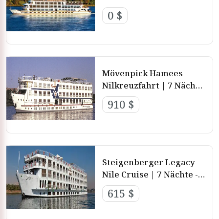
Luxuskreuzfahrt von
0 $
Abercrombie & Kent.
Mövenpick Hamees
Nilkreuzfahrt | 7 Nächte
– 4 Nächte – 3 Nächte
910 $
aus Luxor und Assuan
Steigenberger Legacy
Nile Cruise | 7 Nächte - 4
Nächte - 3 Nächte von
615 $
Luxor nach Aswan