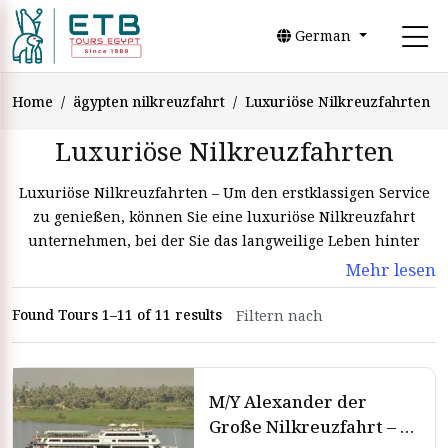
German
Home
ägypten nilkreuzfahrt
Luxuriöse Nilkreuzfahrten
Luxuriöse Nilkreuzfahrten
Luxuriöse Nilkreuzfahrten – Um den erstklassigen Service
zu genießen, können Sie eine luxuriöse Nilkreuzfahrt
unternehmen, bei der Sie das langweilige Leben hinter
sich lassen und den Nil und die wichtigsten
Mehr lesen
Sehenswürdigkeiten genießen können. Genießen Sie jetzt
die luxuriöse Nilkreuzfahrt und sichern Sie sich das beste
Found Tours 1–11 of 11 results
Angebot. Um das langweilige Leben loszuwerden, genießen
Sie Ihre Zeit mit der Größe der Pharaonen. Eine
Luxuskreuzfahrt auf dem Nil ist eine Möglichkeit, den
M/Y Alexander der
besten Service in Ägypten zu genießen.
Große Nilkreuzfahrt – 4