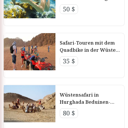
50 $
Safari-Touren mit dem
Quadbike in der Wüste
von Hurghada
35 $
Wüstensafari in
Hurghada Beduinen-
Safari-Ausflüge im
80 $
Geländewagen