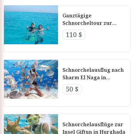
Ganztägige
Schnorcheltour zur
Mahmya Island von
110 $
Hurghada
Schnorchelausflug nach
Sharm El Naga in
Hurghada
50 $
Schnorchelausflüge zur
Insel Giftun in Hurghada