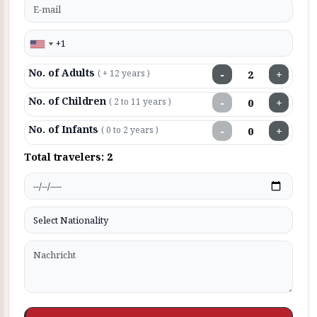
No. of Adults
−
+
( + 12 years )
No. of Children
−
+
( 2 to 11 years )
No. of Infants
−
+
( 0 to 2 years )
Total travelers:
2