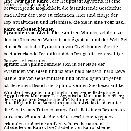
Eine
Tour nach Kairo
, der Hauptstadt Ägyptens, ist eine
Leben der Pharaonen.
hervorragende Möglichkeit, die faszinierende Geschichte
und Kultur der Stadt zu erkunden. Hier sind einige der
Top-Attraktionen und Erlebnisse, die Sie in eine
Tour nach
Kairo einbauen können:
Pyramiden von Gizeh:
Diese antiken Wunder gehören zu
den berühmtesten Wahrzeichen Ägyptens und der Welt. Bei
einem Besuch der Pyramiden von Gizeh können Sie die
beeindruckende Technik und das Design dieser gewaltigen
Bauwerke bestaunen.
Sphinx:
Die Sphinx befindet sich in der Nähe der
Pyramiden von Gizeh und ist eine halb Mensch, halb Löwe-
Statue, die von Geheimnissen und Mythologien umgeben
ist. Bei einem Besuch der Sphinx können Sie dieses antike
Wunder bewundern und mehr über seine Bedeutung in
Ägyptisches Museum:
Das Ägyptische Museum beherbergt
der ägyptischen Geschichte und Kultur erfahren.
eine unglaubliche Sammlung antiker Artefakte, darunter
die Schätze aus Tutanchamuns Grab. Bei einem Besuch des
Museums können Sie die reiche Geschichte Ägyptens
erkunden und seine antiken Schätze bestaunen.
Zitadelle von Kairo:
Die Zitadelle von Kairo ist eine