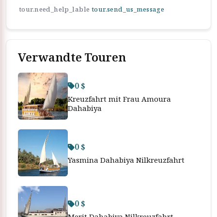
tour.need_help_lable
tour.send_us_message
Verwandte Touren
0 $
Kreuzfahrt mit Frau Amoura
Dahabiya
0 $
Yasmina Dahabiya Nilkreuzfahrt
0 $
Merit Dahabiya Nilkreuzfahrt