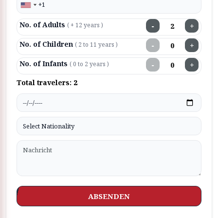
No. of Adults
−
+
( + 12 years )
No. of Children
−
+
( 2 to 11 years )
No. of Infants
−
+
( 0 to 2 years )
Total travelers:
2
ABSENDEN