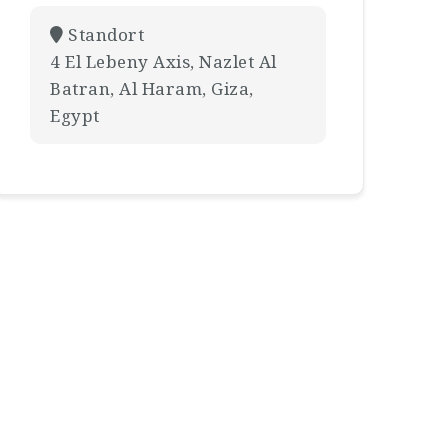
Standort
4 El Lebeny Axis, Nazlet Al
Batran, Al Haram, Giza,
Egypt