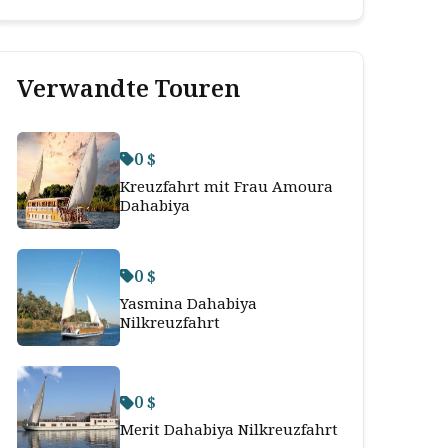
Verwandte Touren
0 $
Kreuzfahrt mit Frau Amoura
Dahabiya
0 $
Yasmina Dahabiya
Nilkreuzfahrt
0 $
Merit Dahabiya Nilkreuzfahrt