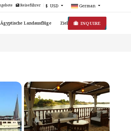
ngebote
Reiseführer
$ USD
German
INQUIRE
Ägyptische Landausflüge
Ziel