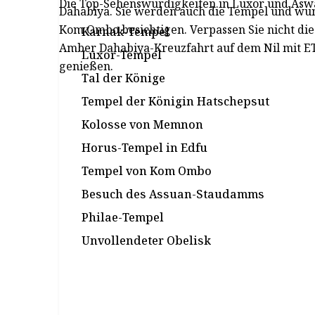
Die Top-Sehenswürdigkeiten in Luxor und Asw
Dahabiya. Sie werden auch die Tempel und wu
Kom Ombo besichtigen. Verpassen Sie nicht di
Karnak-Tempel
Amber Dahabiya-Kreuzfahrt auf dem Nil mit ET
Luxor-Tempel
genießen.
Tal der Könige
Tempel der Königin Hatschepsut
Kolosse von Memnon
Horus-Tempel in Edfu
Tempel von Kom Ombo
Besuch des Assuan-Staudamms
Philae-Tempel
Unvollendeter Obelisk