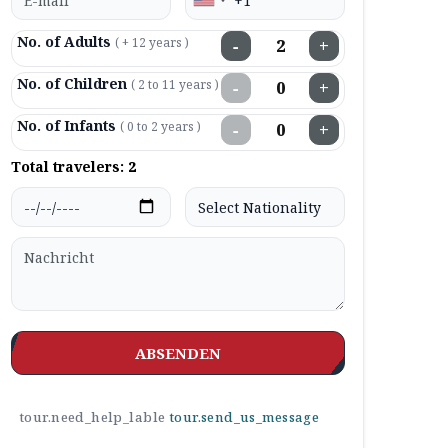
No. of Adults
( + 12 years )
−
+
No. of Children
( 2 to 11 years )
−
+
No. of Infants
( 0 to 2 years )
−
+
Total travelers:
2
ABSENDEN
tour.need_help_lable
tour.send_us_message