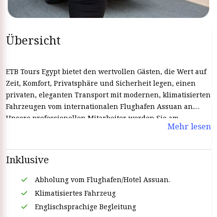
Übersicht
ETB Tours Egypt bietet den wertvollen Gästen, die Wert auf
Zeit, Komfort, Privatsphäre und Sicherheit legen, einen
privaten, eleganten Transport mit modernen, klimatisierten
Fahrzeugen vom internationalen Flughafen Assuan an.
Unsere professionellen Mitarbeiter werden Sie am
Mehr lesen
internationalen Flughafen Assuan begrüßen und
begrüßen und Sie dann dorthin bringen, wohin Sie
möchten Sie werden in Assuan ganz reibungslos zu Ihrem
Inklusive
Hotel oder Ihrer Nilkreuzfahrt in Assuan gebracht. Unsere
berufsqualifizierten Fahrer werden Sie sicher fahren.
Abholung vom Flughafen/Hotel Assuan.
Machen Sie sich keine Sorgen um die Straße, Sie müssen
Klimatisiertes Fahrzeug
sich um nichts kümmern Taxifahrer oder mit ihnen
Englischsprachige Begleitung
bespuckt. Buchen Sie mit ETB Tours Egypt einen sicheren