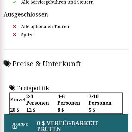
Alle Servicegebühren und Steuern
privaten Flughafentransfer in Assuan und beruhige deinen
Geist. Sie können überall in Assuan hinfahren und private
Ausgeschlossen
Assuan-Transfers genießen. Unser Vertreter wird Ihnen
einen kurzen Überblick über Besichtigungstouren in
Alle optionalen Touren
Assuan geben, damit Sie mehr darüber erfahren, was Sie
Spitze
während Ihres Aufenthalts in Assuan unternehmen
können.
Preise & Unterkunft
Preispolitik
2-3
4-6
7-10
Einzel
Personen
Personen
Personen
20 $
12 $
8 $
5 $
0 $ VERFÜGBARKEIT
BEGINNE
PRÜFEN
AM