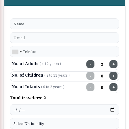
No. of Adults
−
+
( + 12 years )
No. of Children
−
+
( 2 to 11 years )
No. of Infants
−
+
( 0 to 2 years )
Total travelers:
2