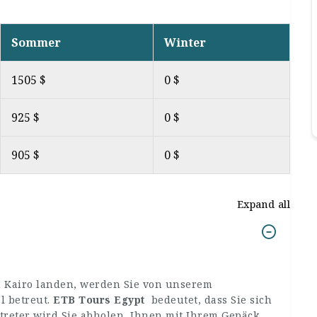
Sommer
Winter
1505 $
0 $
925 $
0 $
905 $
0 $
Expand all
n Kairo landen, werden Sie von unserem
l betreut.
ETB Tours Egypt
bedeutet, dass Sie sich
reter wird Sie abholen, Ihnen mit Ihrem Gepäck