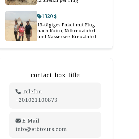
El Sheikh per Flug
1320 $
13-tägiges Paket mit Flug
nach Kairo, Nilkreuzfahrt
und Nassersee-Kreuzfahrt
contact_box_title
Telefon
+201021100873
E-Mail
info@etbtours.com