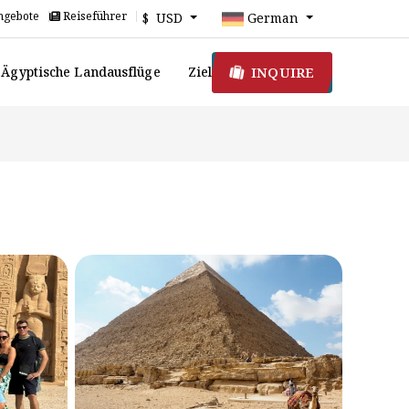
ngebote
Reiseführer
$ USD
German
INQUIRE
Ägyptische Landausflüge
Ziel