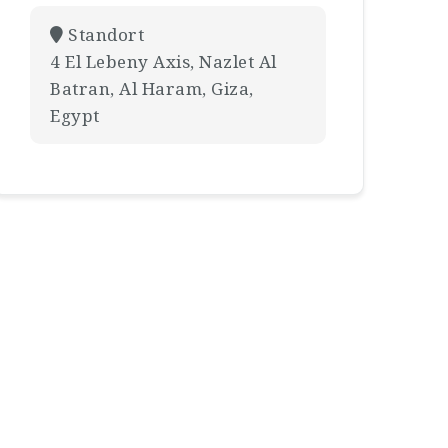
Standort
4 El Lebeny Axis, Nazlet Al
Batran, Al Haram, Giza,
Egypt