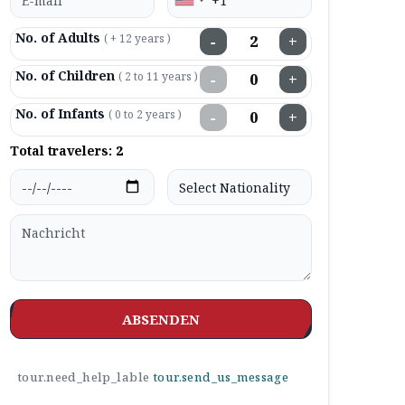
No. of Adults
( + 12 years )
−
+
No. of Children
( 2 to 11 years )
−
+
No. of Infants
( 0 to 2 years )
−
+
Total travelers:
2
ABSENDEN
tour.need_help_lable
tour.send_us_message