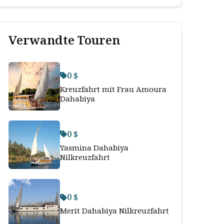
Verwandte Touren
0 $
Kreuzfahrt mit Frau Amoura
Dahabiya
0 $
Yasmina Dahabiya
Nilkreuzfahrt
0 $
Merit Dahabiya Nilkreuzfahrt