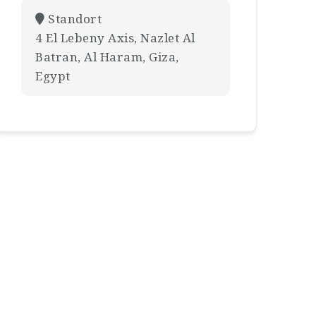
Standort
4 El Lebeny Axis, Nazlet Al
Batran, Al Haram, Giza,
Egypt