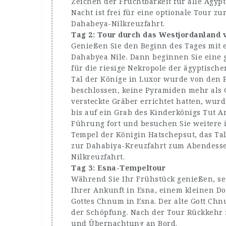
Zeichen der Fruchtbarkeit für alle Ägyp
Nacht ist frei für eine optionale Tour 
Dahabeya-Nilkreuzfahrt.
Tag 2: Tour durch das Westjordanland 
Genießen Sie den Beginn des Tages mit 
Dahabyea Nile. Dann beginnen Sie eine 
für die riesige Nekropole der ägyptische
Tal der Könige in Luxor wurde von den P
beschlossen, keine Pyramiden mehr als
versteckte Gräber errichtet hatten, wurd
bis auf ein Grab des Kinderkönigs Tut A
Führung fort und besuchen Sie weitere 
Tempel der Königin Hatschepsut, das T
zur Dahabiya-Kreuzfahrt zum Abendess
Nilkreuzfahrt.
Tag 3: Esna-Tempeltour
Während Sie Ihr Frühstück genießen, se
Ihrer Ankunft in Esna, einem kleinen D
Gottes Chnum in Esna. Der alte Gott Chn
der Schöpfung. Nach der Tour Rückkehr z
und Übernachtung an Bord.