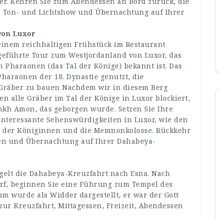
ter. Kehren Sie zum Abendessen an Bord zurück, die
zur Ton- und Lichtshow und Übernachtung auf Ihrer
von Luxor
einem reichhaltigen Frühstück im Restaurant
geführte Tour zum Westjordanland von Luxor, das
n Pharaonen (das Tal der Könige) bekannt ist. Das
haraonen der 18. Dynastie genutzt, die
 Gräber zu bauen Nachdem wir in diesem Berg
en alle Gräber im Tal der Könige in Luxor blockiert,
nkh Amon, das geborgen wurde. Setzen Sie Ihre
interessante Sehenswürdigkeiten in Luxor, wie den
al der Königinnen und die Memnonkolosse. Rückkehr
en und Übernachtung auf Ihrer Dahabeya-
gelt die Dahabeya-Kreuzfahrt nach Esna. Nach
orf, beginnen Sie eine Führung zum Tempel des
um wurde als Widder dargestellt, er war der Gott
ur Kreuzfahrt, Mittagessen, Freizeit, Abendessen