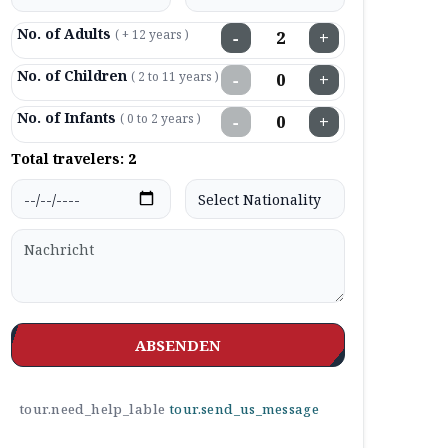
No. of Adults
( + 12 years )
−
+
No. of Children
( 2 to 11 years )
−
+
No. of Infants
( 0 to 2 years )
−
+
Total travelers:
2
ABSENDEN
tour.need_help_lable
tour.send_us_message