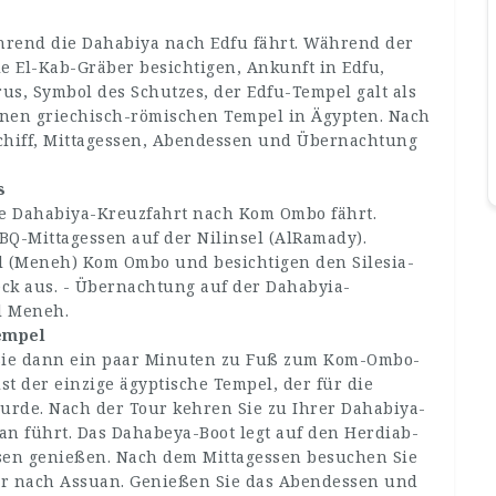
hrend die Dahabiya nach Edfu fährt. Während der
e El-Kab-Gräber besichtigen, Ankunft in Edfu,
us, Symbol des Schutzes, der Edfu-Tempel galt als
enen griechisch-römischen Tempel in Ägypten. Nach
chiff, Mittagessen, Abendessen und Übernachtung
s
ie Dahabiya-Kreuzfahrt nach Kom Ombo fährt.
Q-Mittagessen auf der Nilinsel (AlRamady).
el (Meneh) Kom Ombo und besichtigen den Silesia-
ck aus. - Übernachtung auf der Dahabyia-
el Meneh.
empel
Sie dann ein paar Minuten zu Fuß zum Kom-Ombo-
t der einzige ägyptische Tempel, der für die
urde. Nach der Tour kehren Sie zu Ihrer Dahabiya-
an führt. Das Dahabeya-Boot legt auf den Herdiab-
ssen genießen. Nach dem Mittagessen besuchen Sie
er nach Assuan. Genießen Sie das Abendessen und