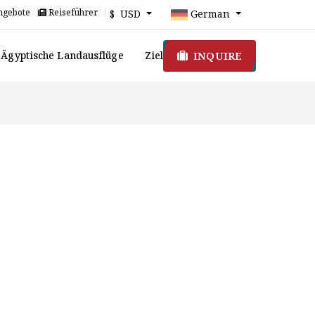
ngebote
Reiseführer
$ USD
German
INQUIRE
Ägyptische Landausflüge
Ziel