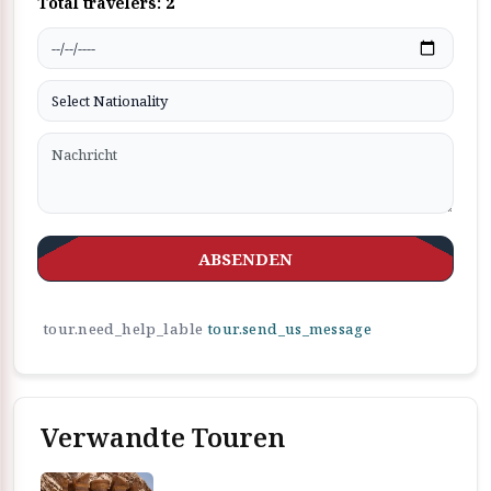
Total travelers:
2
ABSENDEN
tour.need_help_lable
tour.send_us_message
Verwandte Touren