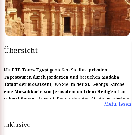
Übersicht
Mit
ETB Tours Egypt
genießen Sie Ihre
privaten
Tagestouren durch Jordanien
und besuchen
Madaba
(Stadt der Mosaiken),
wo Sie
in der St.-Georgs-Kirche
eine Mosaikkarte von Jerusalem und dem Heiligen Land
sehen können.
Anschließend erkunden Sie die magischen
Mehr lesen
Mineralien des
Toten Meeres
, genießen das Schwimmen,
Bräunen und ein Sonnenbad.
Inklusive