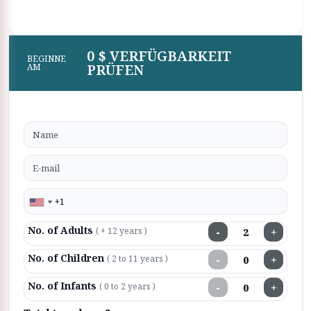
0 $ VERFÜGBARKEIT
BEGINNE
PRÜFEN
AM
No. of Adults
−
+
( + 12 years )
No. of Children
−
+
( 2 to 11 years )
No. of Infants
−
+
( 0 to 2 years )