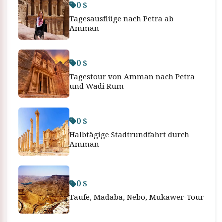
0 $
Tagesausflüge nach Petra ab
Amman
0 $
Tagestour von Amman nach Petra
und Wadi Rum
0 $
Halbtägige Stadtrundfahrt durch
Amman
0 $
Taufe, Madaba, Nebo, Mukawer-Tour