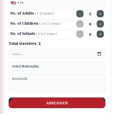
No. of Adults
−
+
( + 12 years )
No. of Children
−
+
( 2 to 11 years )
No. of Infants
−
+
( 0 to 2 years )
Total travelers:
2
ABSENDEN