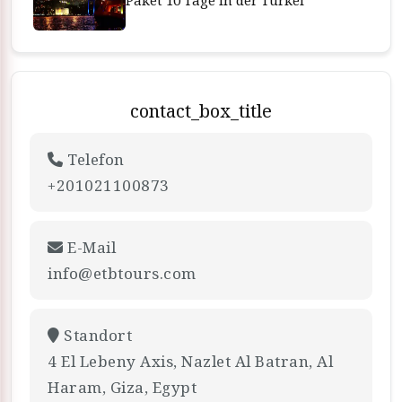
Paket 10 Tage in der Türkei
contact_box_title
Telefon
+201021100873
E-Mail
info@etbtours.com
Standort
4 El Lebeny Axis, Nazlet Al Batran, Al
Haram, Giza, Egypt