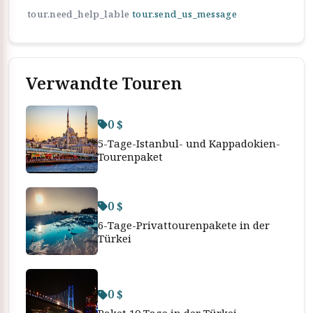
tour.need_help_lable
tour.send_us_message
Verwandte Touren
0 $
5-Tage-Istanbul- und Kappadokien-
Tourenpaket
0 $
6-Tage-Privattourenpakete in der
Türkei
0 $