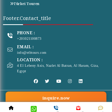
Türkei Touren
Footer.contact_title
PHONE :
+201021100873
EMAIL :
info@etbtours.com
LOCATION :
4 El Lebeny Axis, Nazlet Al Batran, Al Haram, Giza,
Egypt
inquire.now
© Copyright 2026 . All Rights Reserved
ETB Tours