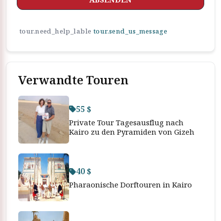
tour.need_help_lable
tour.send_us_message
Verwandte Touren
55 $
Private Tour Tagesausflug nach
Kairo zu den Pyramiden von Gizeh
40 $
Pharaonische Dorftouren in Kairo