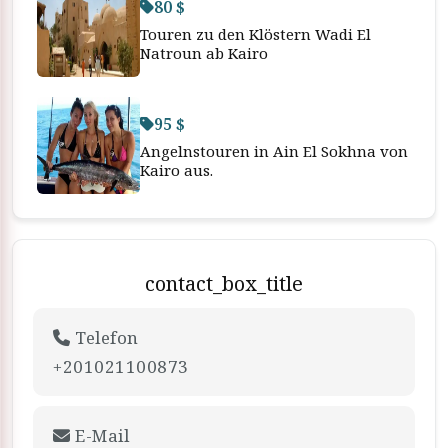
80 $
Touren zu den Klöstern Wadi El
Natroun ab Kairo
95 $
Angelnstouren in Ain El Sokhna von
Kairo aus.
contact_box_title
Telefon
+201021100873
E-Mail