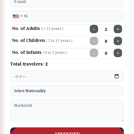
No. of Adults
−
+
( + 12 years )
No. of Children
−
+
( 2 to 11 years )
No. of Infants
−
+
( 0 to 2 years )
Total travelers:
2
ABSENDEN