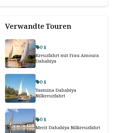
Verwandte Touren
0 $
Kreuzfahrt mit Frau Amoura
Dahabiya
0 $
Yasmina Dahabiya
Nilkreuzfahrt
0 $
Merit Dahabiya Nilkreuzfahrt