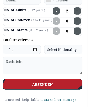
No. of Adults
( + 12 years )
−
+
No. of Children
( 2 to 11 years )
−
+
No. of Infants
( 0 to 2 years )
−
+
Total travelers:
2
ABSENDEN
tour.need_help_lable
tour.send_us_message