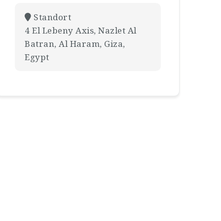
Standort
4 El Lebeny Axis, Nazlet Al
Batran, Al Haram, Giza,
Egypt