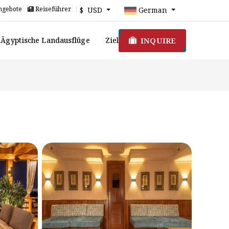
ngebote
Reiseführer
$ USD
German
INQUIRE
Ägyptische Landausflüge
Ziel