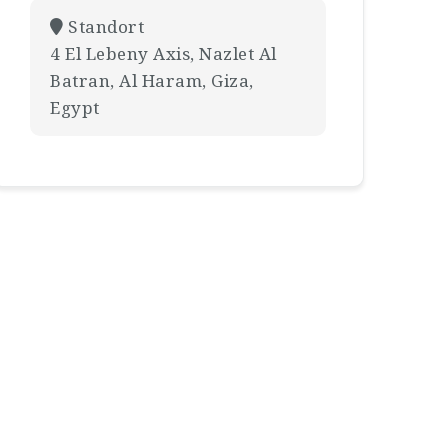
Standort
4 El Lebeny Axis, Nazlet Al
Batran, Al Haram, Giza,
Egypt