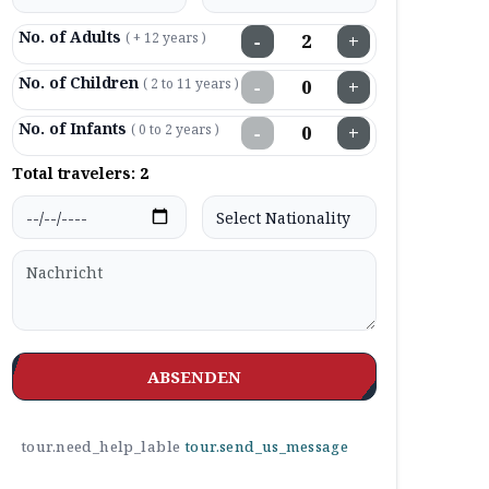
No. of Adults
( + 12 years )
−
+
No. of Children
( 2 to 11 years )
−
+
No. of Infants
( 0 to 2 years )
−
+
Total travelers:
2
ABSENDEN
tour.need_help_lable
tour.send_us_message