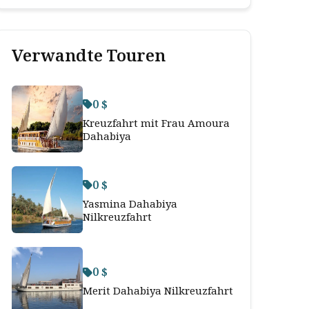
Verwandte Touren
0 $
Kreuzfahrt mit Frau Amoura
Dahabiya
0 $
Yasmina Dahabiya
Nilkreuzfahrt
0 $
Merit Dahabiya Nilkreuzfahrt