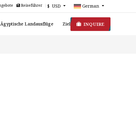
ngebote
Reiseführer
$ USD
German
INQUIRE
Ägyptische Landausflüge
Ziel