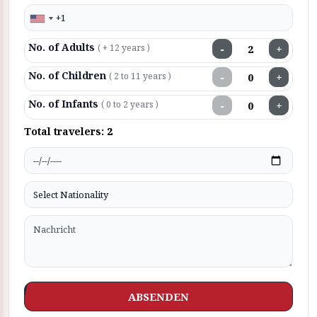
No. of Adults
−
+
( + 12 years )
No. of Children
−
+
( 2 to 11 years )
No. of Infants
−
+
( 0 to 2 years )
Total travelers:
2
ABSENDEN