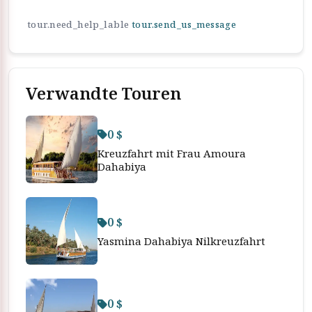
tour.need_help_lable
tour.send_us_message
Verwandte Touren
0 $
Kreuzfahrt mit Frau Amoura
Dahabiya
0 $
Yasmina Dahabiya Nilkreuzfahrt
0 $