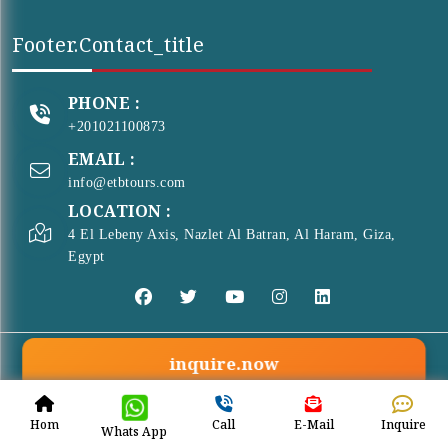
Footer.contact_title
PHONE :
+201021100873
EMAIL :
info@etbtours.com
LOCATION :
4 El Lebeny Axis, Nazlet Al Batran, Al Haram, Giza,
Egypt
inquire.now
© Copyright 2026 . All Rights Reserved
ETB Tours
Hom
Call
E-Mail
Inquire
Whats App