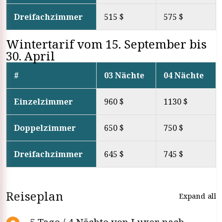
Dreifachzimmer
515 $
575 $
Wintertarif vom 15. September bis
30. April
#
03 Nächte
04 Nächte
Einzelzimmer
960 $
1130 $
Doppelzimmer
650 $
750 $
Dreifachzimmer
645 $
745 $
Reiseplan
Expand all