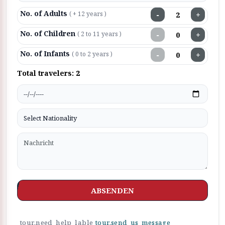
No. of Adults
−
+
( + 12 years )
No. of Children
−
+
( 2 to 11 years )
No. of Infants
−
+
( 0 to 2 years )
Total travelers:
2
ABSENDEN
tour.need_help_lable
tour.send_us_message