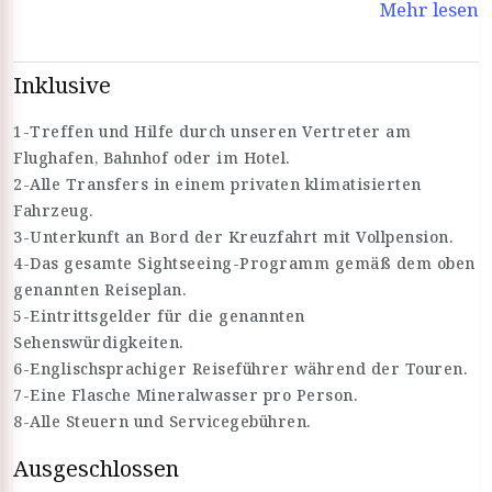
Mehr lesen
und tauchen Sie ein in die reiche Kultur und das Erbe
Ägyptens. Genießen Sie die Einrichtungen und Services an
Bord der Opera Nilkreuzfahrt und schaffen Sie
Inklusive
unvergessliche Erinnerungen an Ihre Reise. Begeben Sie
sich auf ein bemerkenswertes Abenteuer entlang des Nils
1-Treffen und Hilfe durch unseren Vertreter am
mit der Opera Nilkreuzfahrt.
Flughafen, Bahnhof oder im Hotel.
2-Alle Transfers in einem privaten klimatisierten
Fahrzeug.
3-Unterkunft an Bord der Kreuzfahrt mit Vollpension.
4-Das gesamte Sightseeing-Programm gemäß dem oben
genannten Reiseplan.
5-Eintrittsgelder für die genannten
Sehenswürdigkeiten.
6-Englischsprachiger Reiseführer während der Touren.
7-Eine Flasche Mineralwasser pro Person.
8-Alle Steuern und Servicegebühren.
Ausgeschlossen