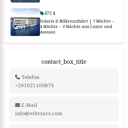
475 $
Solaris II Nilkreuzfahrt | 7 Nächte –
4 Nächte – 3 Nächte aus Luxor und
Assuan
contact_box_title
Telefon
+201021100873
E-Mail
info@etbtours.com