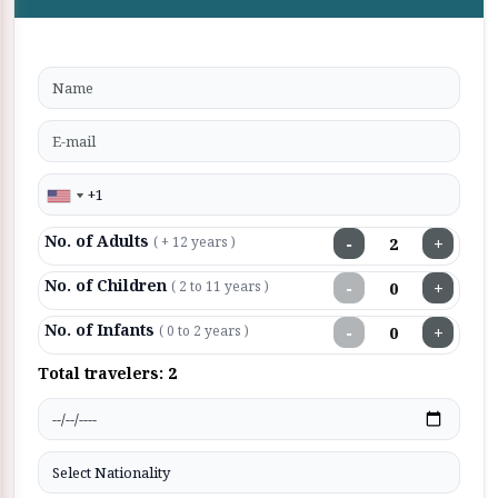
No. of Adults
−
+
( + 12 years )
No. of Children
−
+
( 2 to 11 years )
No. of Infants
−
+
( 0 to 2 years )
Total travelers:
2