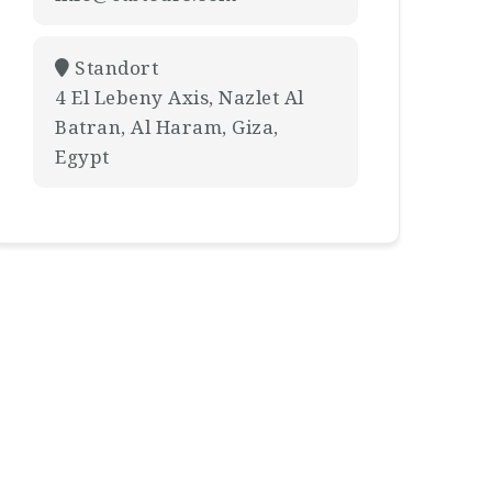
Standort
4 El Lebeny Axis, Nazlet Al
Batran, Al Haram, Giza,
Egypt