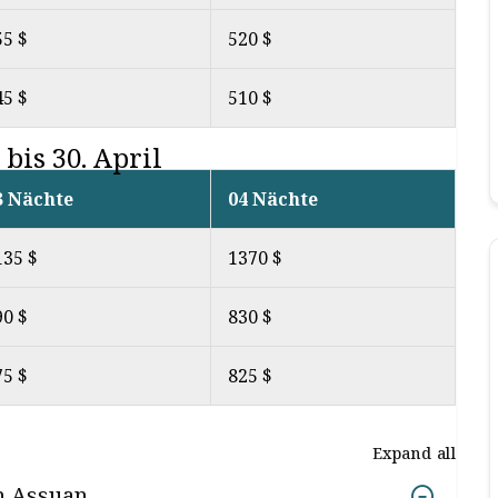
55 $
520 $
45 $
510 $
bis 30. April
3 Nächte
04 Nächte
135 $
1370 $
90 $
830 $
75 $
825 $
Expand all
h Assuan