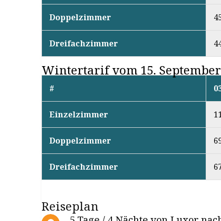
Doppelzimmer
4
Dreifachzimmer
4
Wintertarif vom 15. September 
#
0
Einzelzimmer
1
Doppelzimmer
6
Dreifachzimmer
6
Reiseplan
5 Tage / 4 Nächte von Luxor nac