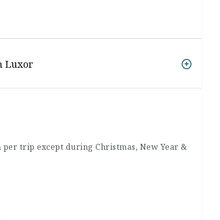
h Luxor
n per trip except during Christmas, New Year &
.