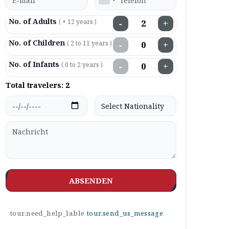
No. of Adults
( + 12 years )
−
+
No. of Children
( 2 to 11 years )
−
+
No. of Infants
( 0 to 2 years )
−
+
Total travelers:
2
ABSENDEN
tour.need_help_lable
tour.send_us_message