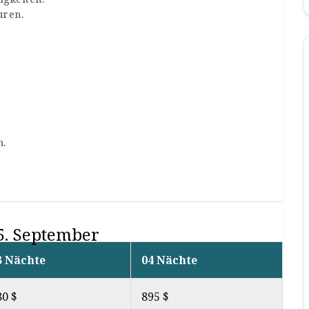
uren.
n.
5. September
3 Nächte
04 Nächte
80 $
895 $