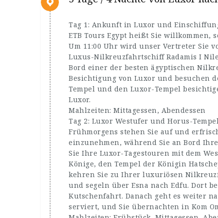
Tag 1: Ankunft in Luxor und Einschiffun
ETB Tours Egypt heißt Sie willkommen, 
Um 11:00 Uhr wird unser Vertreter Sie
Luxus-Nilkreuzfahrtschiff Radamis I Nil
Bord einer der besten ägyptischen Nilkr
Besichtigung von Luxor und besuchen de
Tempel und den Luxor-Tempel besichtig
Luxor.
Mahlzeiten: Mittagessen, Abendessen
Tag 2: Luxor Westufer und Horus-Tempe
Frühmorgens stehen Sie auf und erfrisch
einzunehmen, während Sie an Bord Ihrer
Sie Ihre Luxor-Tagestouren mit dem Wes
Könige, den Tempel der Königin Hatsch
kehren Sie zu Ihrer luxuriösen Nilkreu
und segeln über Esna nach Edfu. Dort b
Kutschenfahrt. Danach geht es weiter 
serviert, und Sie übernachten in Kom O
Mahlzeiten: Frühstück, Mittagessen, Ab