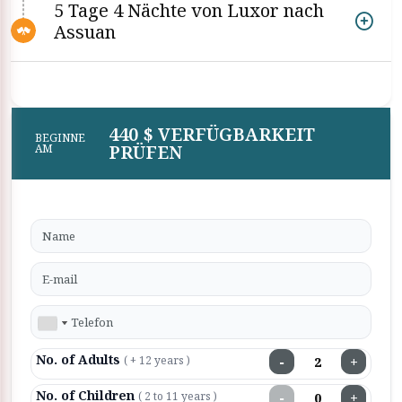
5 Tage 4 Nächte von Luxor nach
Assuan
440 $ VERFÜGBARKEIT
BEGINNE
PRÜFEN
AM
No. of Adults
−
+
( + 12 years )
No. of Children
−
+
( 2 to 11 years )