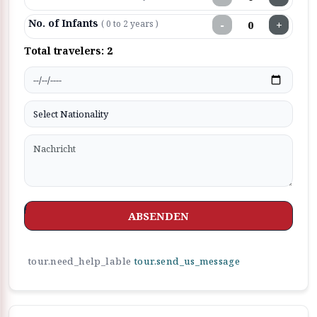
No. of Infants
−
+
( 0 to 2 years )
Total travelers:
2
ABSENDEN
tour.need_help_lable
tour.send_us_message