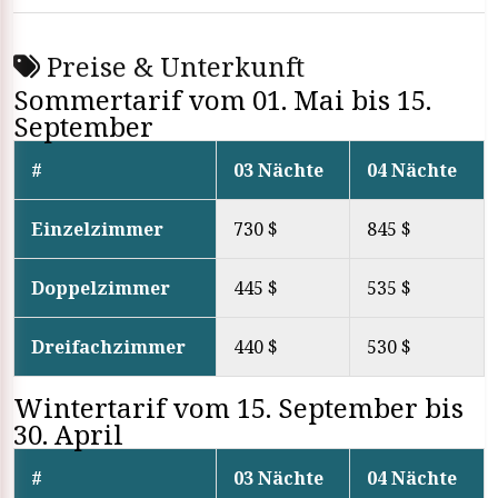
Preise & Unterkunft
Sommertarif vom 01. Mai bis 15.
September
#
03 Nächte
04 Nächte
Einzelzimmer
730 $
845 $
Doppelzimmer
445 $
535 $
Dreifachzimmer
440 $
530 $
Wintertarif vom 15. September bis
30. April
#
03 Nächte
04 Nächte